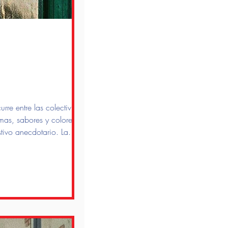
rre entre las colectividades
omas, sabores y colores que
stivo anecdotario. La
villacrespenses.