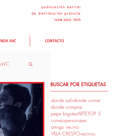
publicación barrial
de distribución
gratuita
ISSN 2545-7675
ENDA AVC
CONTACTO
naVC
BUSCAR POR ETIQUETAS
VC
donde salir
donde comer
donde comprar
pepe bigotes
ARTE
TOP 5
conejo
personajes
amigo vecino
VILLA CRESPO
vecinos