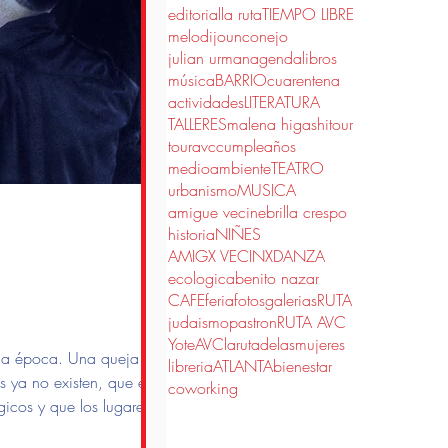
editorial
la ruta
TIEMPO LIBRE
melodijounconejo
julian urman
agenda
libros
música
BARRIO
cuarentena
actividades
LITERATURA
TALLERES
malena higashi
tour
touravc
cumpleaños
medioambiente
TEATRO
urbanismo
MUSICA
amigue vecine
brilla crespo
historia
NIÑES
AMIGX VECINX
DANZA
ecologica
benito nazar
CAFE
feria
fotos
galerias
RUTA
judaismo
pastron
RUTA AVC
YoteAVC
larutadelasmujeres
 la época. Una queja
libreria
ATLANTA
bienestar
s ya no existen, que el
coworking
gicos y que los lugares con
más fácil echarle la culpa