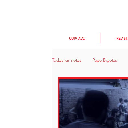
GUIA AVC
REVIS
Todas las notas
Pepe Bigotes
urbanismo y medioambiente
Las rutas AVC
Lectores