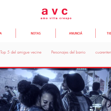
TA
NOTAS
ANUNCIÁ
TI
Top 5 del amigue vecine
Personajes del barrio
cuarente
donde comer
donde salir
donde comprar
Yo te A