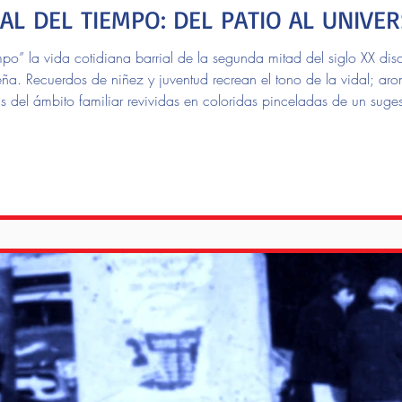
L DEL TIEMPO: DEL PATIO AL UNIVE
po” la vida cotidiana barrial de la segunda mitad del siglo XX discu
teña. Recuerdos de niñez y juventud recrean el tono de la vidal; ar
as del ámbito familiar revividas en coloridas pinceladas de un suge
 autobiográficas y de decenas de testimonios aportados por vecinos 