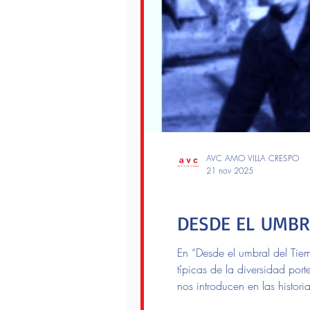
AVC AMO VILLA CRESPO
21 nov 2025
Lectores
DESDE EL UMBRA
En “Desde el umbral del Tiem
típicas de la diversidad por
nos introducen en las histori
narrativa fluye de vivencias