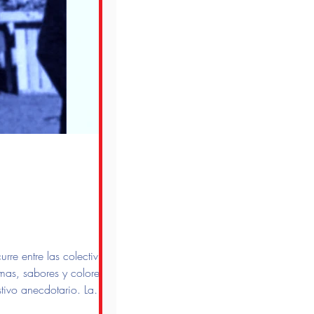
rre entre las colectividades
omas, sabores y colores que
stivo anecdotario. La
villacrespenses.