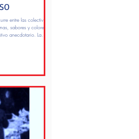
RSO
rre entre las colectividades
omas, sabores y colores que
stivo anecdotario. La
villacrespenses.