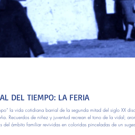
L DEL TIEMPO: LA FERIA
po” la vida cotidiana barrial de la segunda mitad del siglo XX discu
teña. Recuerdos de niñez y juventud recrean el tono de la vidal; ar
as del ámbito familiar revividas en coloridas pinceladas de un suge
 autobiográficas y de decenas de testimonios aportados por vecinos 