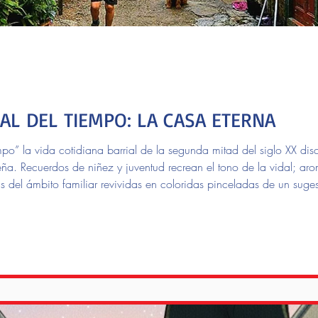
AL DEL TIEMPO: LA CASA ETERNA
po” la vida cotidiana barrial de la segunda mitad del siglo XX discu
teña. Recuerdos de niñez y juventud recrean el tono de la vidal; ar
as del ámbito familiar revividas en coloridas pinceladas de un suge
 autobiográficas y de decenas de testimonios aportados por vecinos 