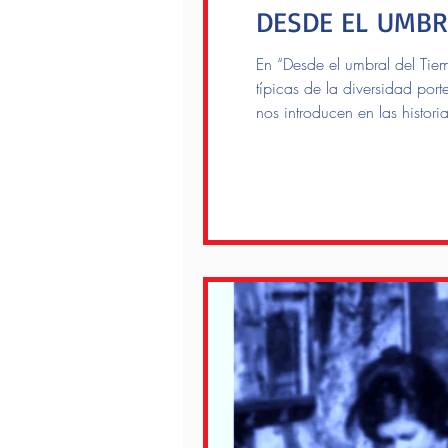
DESDE EL UMBRA
En “Desde el umbral del Tiem
típicas de la diversidad por
nos introducen en las histori
narrativa fluye de vivencias