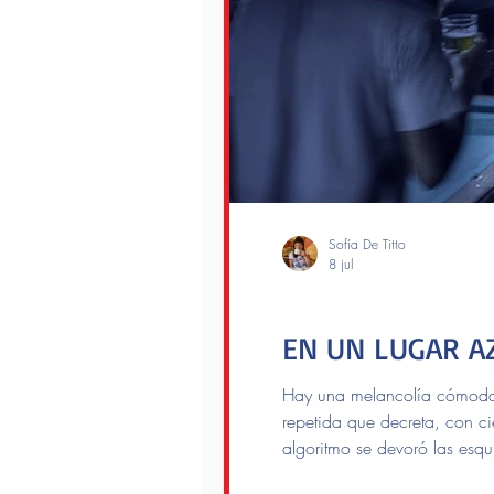
Sofía De Titto
8 jul
Lectores
EN UN LUGAR A
Hay una melancolía cómoda, 
repetida que decreta, con ci
algoritmo se devoró las esqu
nombre propio son una espec