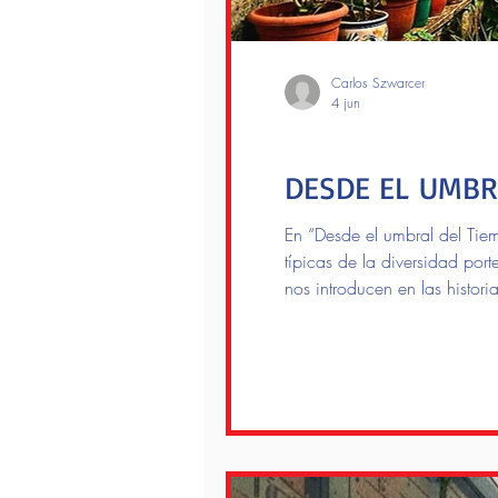
Carlos Szwarcer
4 jun
Lectores
DESDE EL UMBR
En “Desde el umbral del Tiem
típicas de la diversidad por
nos introducen en las histori
narrativa fluye de vivencias