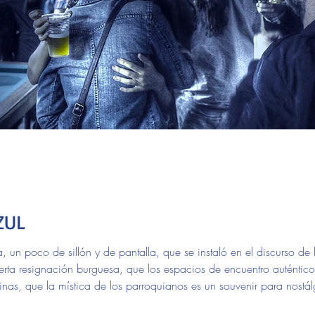
ZUL
un poco de sillón y de pantalla, que se instaló en el discurso de
erta resignación burguesa, que los espacios de encuentro auténtico
inas, que la mística de los parroquianos es un souvenir para nostál
ie extinta. Es el gran engaño de la sobremodernidad. Nos resulta 