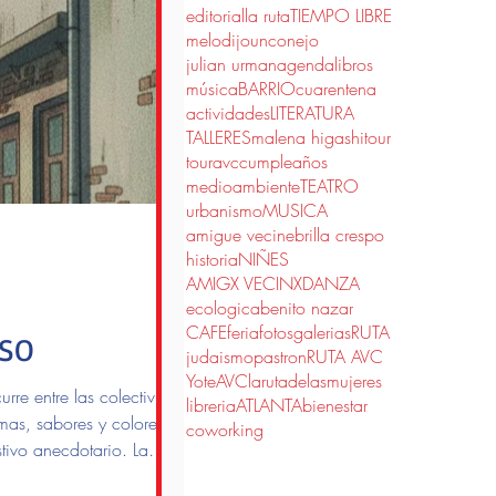
editorial
la ruta
TIEMPO LIBRE
melodijounconejo
julian urman
agenda
libros
música
BARRIO
cuarentena
actividades
LITERATURA
TALLERES
malena higashi
tour
touravc
cumpleaños
medioambiente
TEATRO
urbanismo
MUSICA
amigue vecine
brilla crespo
historia
NIÑES
AMIGX VECINX
DANZA
ecologica
benito nazar
CAFE
feria
fotos
galerias
RUTA
RSO
judaismo
pastron
RUTA AVC
YoteAVC
larutadelasmujeres
rre entre las colectividades
libreria
ATLANTA
bienestar
omas, sabores y colores que
coworking
stivo anecdotario. La
villacrespenses.