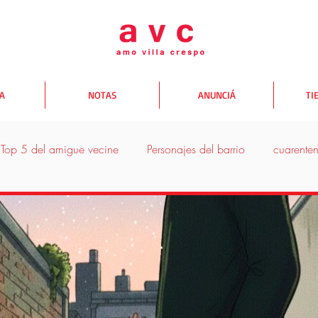
TA
NOTAS
ANUNCIÁ
TI
Top 5 del amigue vecine
Personajes del barrio
cuarente
donde comer
donde salir
donde comprar
Yo te A