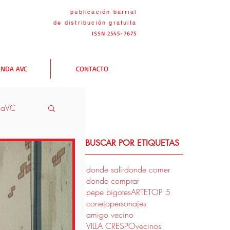
publicación barrial
de distribución
gratuita
ISSN 2545-7675
ENDA AVC
CONTACTO
naVC
BUSCAR POR ETIQUETAS
VC
donde salir
donde comer
donde comprar
pepe bigotes
ARTE
TOP 5
conejo
personajes
amigo vecino
VILLA CRESPO
vecinos