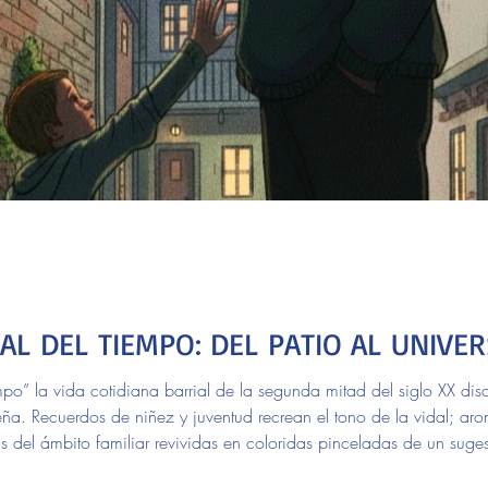
L DEL TIEMPO: DEL PATIO AL UNIVE
po” la vida cotidiana barrial de la segunda mitad del siglo XX discu
teña. Recuerdos de niñez y juventud recrean el tono de la vidal; ar
as del ámbito familiar revividas en coloridas pinceladas de un suge
 autobiográficas y de decenas de testimonios aportados por vecinos 