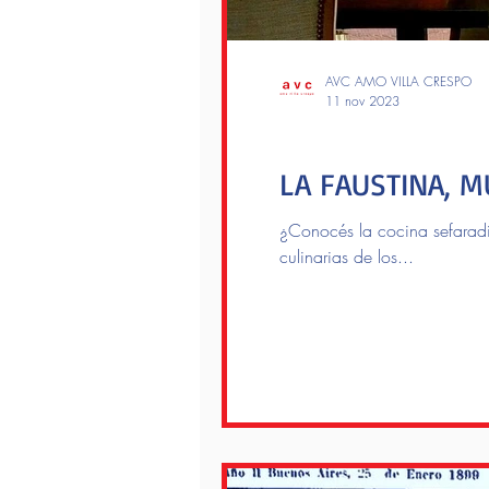
AVC AMO VILLA CRESPO
11 nov 2023
donde comer
LA FAUSTINA, M
¿Conocés la cocina sefaradi
culinarias de los...