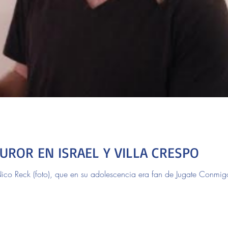
UROR EN ISRAEL Y VILLA CRESPO
co Reck (foto), que en su adolescencia era fan de Jugate Conmigo 