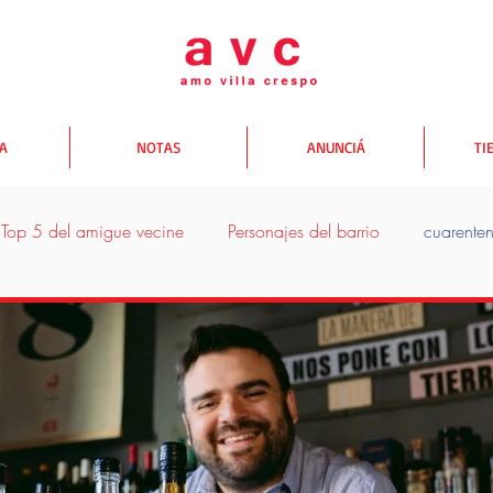
TA
NOTAS
ANUNCIÁ
TI
Top 5 del amigue vecine
Personajes del barrio
cuarente
donde comer
donde salir
donde comprar
Yo te A