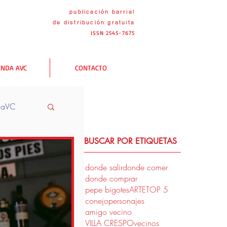
publicación barrial
de distribución
gratuita
ISSN 2545-7675
ENDA AVC
CONTACTO
naVC
BUSCAR POR ETIQUETAS
VC
donde salir
donde comer
donde comprar
pepe bigotes
ARTE
TOP 5
conejo
personajes
amigo vecino
VILLA CRESPO
vecinos