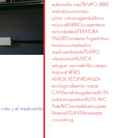
editorial
la ruta
TIEMPO LIBRE
melodijounconejo
julian urman
agenda
libros
música
BARRIO
cuarentena
actividades
LITERATURA
TALLERES
malena higashi
tour
touravc
cumpleaños
medioambiente
TEATRO
urbanismo
MUSICA
amigue vecine
brilla crespo
historia
NIÑES
AMIGX VECINX
DANZA
ecologica
benito nazar
CAFE
feria
fotos
galerias
RUTA
judaismo
pastron
RUTA AVC
YoteAVC
larutadelasmujeres
 vida y el medioambiente.
libreria
ATLANTA
bienestar
coworking