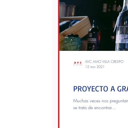
AVC AMO VILLA CRESPO
12 nov 2021
cuarentenaVC
PROYECTO A GR
Muchas veces nos preguntam
se trata de encontrar...