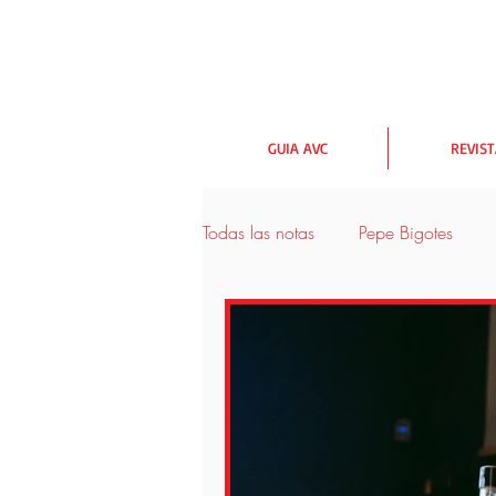
GUIA AVC
REVIS
Todas las notas
Pepe Bigotes
urbanismo y medioambiente
Las rutas AVC
Lectores