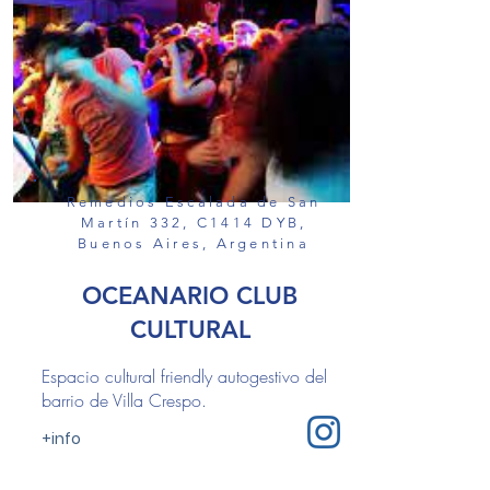
Remedios Escalada de San
Martín 332, C1414 DYB,
Buenos Aires, Argentina
OCEANARIO CLUB
CULTURAL
Espacio cultural friendly autogestivo del
barrio de Villa Crespo.
+info