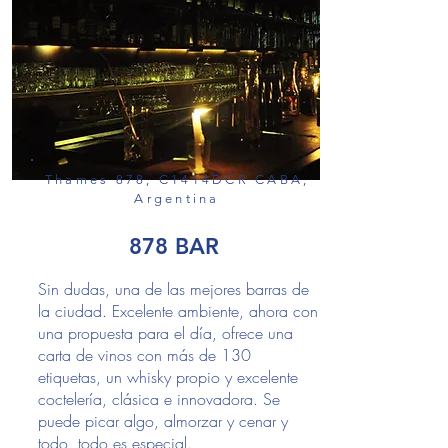
Thames 878, C1414DCR CABA,
Argentina
878 BAR
Sin dudas, una de las mejores barras de
la ciudad. Excelente ambiente, ahora con
una propuesta para el día, ofrece una
carta de vinos con más de 130
etiquetas, un whisky propio y excelente
coctelería, clásica e innovadora. Se
puede picar algo, almorzar y cenar y
todo, todo es especial.