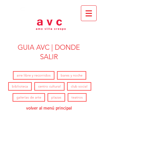
GUIA AVC | DONDE
SALIR
Filter by etiquetas
aire libre y recorridos
bares y noche
biblioteca
centro cultural
club social
galerías de arte
plazas
teatros
volver al menú principal