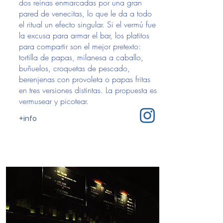
dos reinas enmarcadas por una gran
pared de venecitas, lo que le da a todo
el ritual un efecto singular. Si el vermú fue
la excusa para armar el bar, los platitos
para compartir son el mejor pretexto:
tortilla de papas, milanesa a caballo,
buñuelos, croquetas de pescado,
berenjenas con provoleta o papas fritas
en tres versiones distintas. La propuesta es
vermusear y picotear.
+info