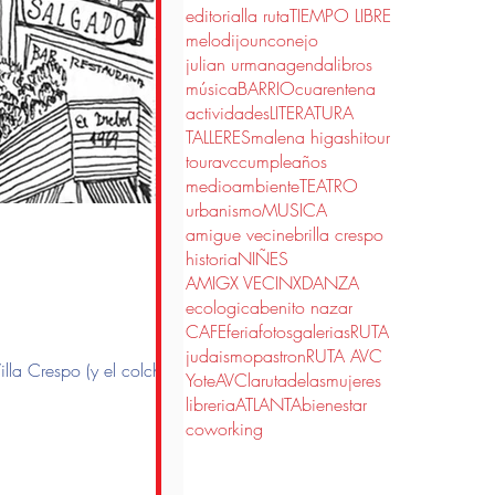
editorial
la ruta
TIEMPO LIBRE
melodijounconejo
julian urman
agenda
libros
música
BARRIO
cuarentena
actividades
LITERATURA
TALLERES
malena higashi
tour
touravc
cumpleaños
medioambiente
TEATRO
urbanismo
MUSICA
amigue vecine
brilla crespo
historia
NIÑES
AMIGX VECINX
DANZA
ecologica
benito nazar
CAFE
feria
fotos
galerias
RUTA
judaismo
pastron
RUTA AVC
lla Crespo (y el colchón en
YoteAVC
larutadelasmujeres
libreria
ATLANTA
bienestar
coworking