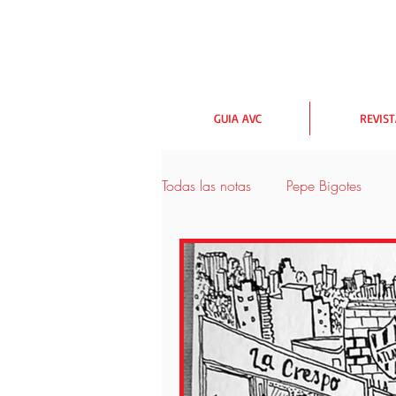
GUIA AVC
REVIS
Todas las notas
Pepe Bigotes
urbanismo y medioambiente
Las rutas AVC
Lectores