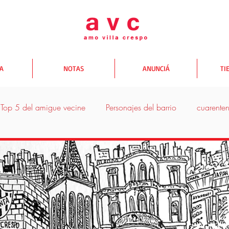
TA
NOTAS
ANUNCIÁ
TI
Top 5 del amigue vecine
Personajes del barrio
cuarente
donde comer
donde salir
donde comprar
Yo te A