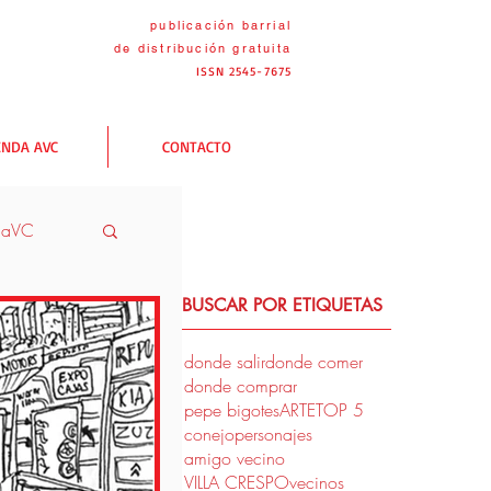
publicación barrial
de distribución
gratuita
ISSN 2545-7675
ENDA AVC
CONTACTO
naVC
BUSCAR POR ETIQUETAS
VC
donde salir
donde comer
donde comprar
pepe bigotes
ARTE
TOP 5
conejo
personajes
amigo vecino
VILLA CRESPO
vecinos