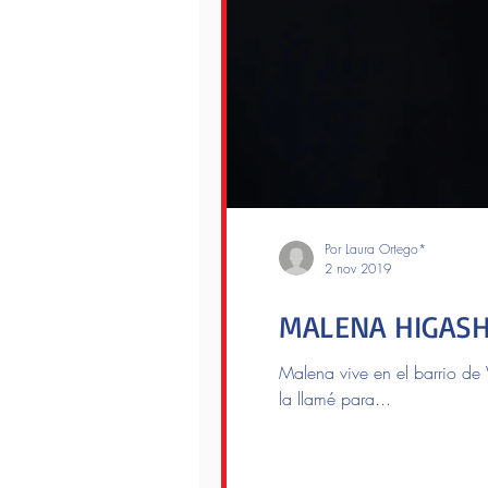
Por Laura Ortego*
2 nov 2019
MALENA HIGASHI.
Malena vive en el barrio de 
la llamé para...