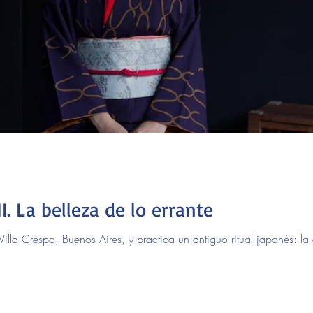
 La belleza de lo errante
Villa Crespo, Buenos Aires, y practica un antiguo ritual japonés: l