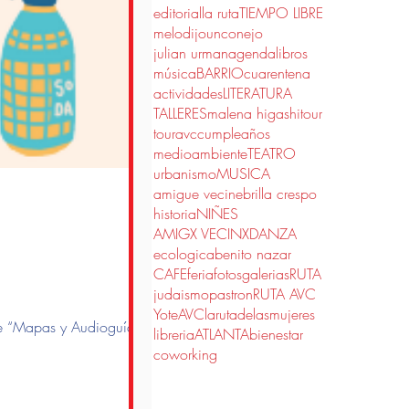
editorial
la ruta
TIEMPO LIBRE
melodijounconejo
julian urman
agenda
libros
música
BARRIO
cuarentena
actividades
LITERATURA
TALLERES
malena higashi
tour
touravc
cumpleaños
medioambiente
TEATRO
urbanismo
MUSICA
amigue vecine
brilla crespo
historia
NIÑES
AMIGX VECINX
DANZA
ecologica
benito nazar
CAFE
feria
fotos
galerias
RUTA
judaismo
pastron
RUTA AVC
YoteAVC
larutadelasmujeres
 de “Mapas y Audioguías
libreria
ATLANTA
bienestar
coworking