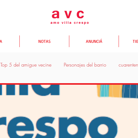
TA
NOTAS
ANUNCIÁ
TI
Top 5 del amigue vecine
Personajes del barrio
cuarente
donde comer
donde salir
donde comprar
Yo te A