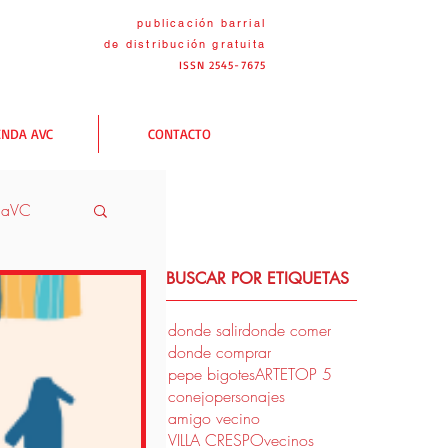
publicación barrial
de distribución
gratuita
ISSN 2545-7675
ENDA AVC
CONTACTO
naVC
BUSCAR POR ETIQUETAS
VC
donde salir
donde comer
donde comprar
pepe bigotes
ARTE
TOP 5
conejo
personajes
amigo vecino
VILLA CRESPO
vecinos