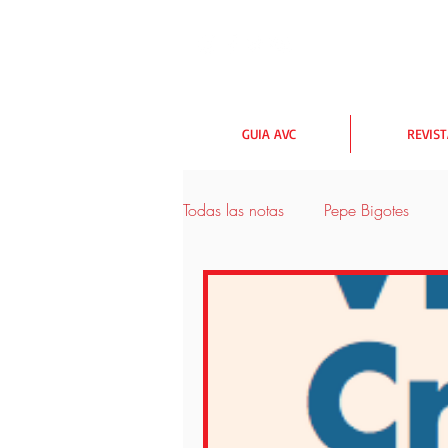
GUIA AVC
REVIS
Todas las notas
Pepe Bigotes
urbanismo y medioambiente
Las rutas AVC
Lectores