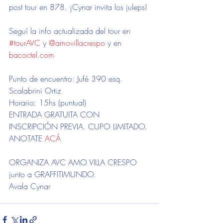
post tour en 878. ¡Cynar invita los juleps! 
Seguí la info actualizada del tour en 
#tourAVC
 y 
@amovillacrespo
 y en 
bacoctel.com
Punto de encuentro: Jufé 390 esq. 
Scalabrini Ortiz
Horario: 15hs (puntual)
ENTRADA GRATUITA CON 
INSCRIPCIÓN PREVIA. CUPO LIMITADO. 
ANOTATE 
ACÁ
ORGANIZA AVC AMO VILLA CRESPO 
junto a GRAFFITIMUNDO.
Avala Cynar
ARTE
touravc