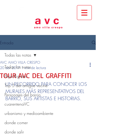
Entrada
Todas las notas
AVC AMO VILLA CRESPO
Todas las notas
20 abr 2017
1 min de lectura
TOUR AVC DEL GRAFFITI
Pepe Bigotes
UN RECORRIDO PARA CONOCER LOS 
Top 5 del amigue vecine
MURALES MÁS REPRESENTATIVOS DEL 
Personajes del barrio
BARRIO, SUS ARTISTAS E HISTORIAS.
cuarentenaVC
urbanismo y medioambiente
donde comer
donde salir