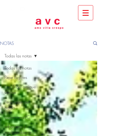
NOTAS
Todas las notas
Todas las notas
Pepe Bigotes
Top 5 del amigue
vecine
Personajes del
barrio
cuarentenaVC
urbanismo y
medioambiente