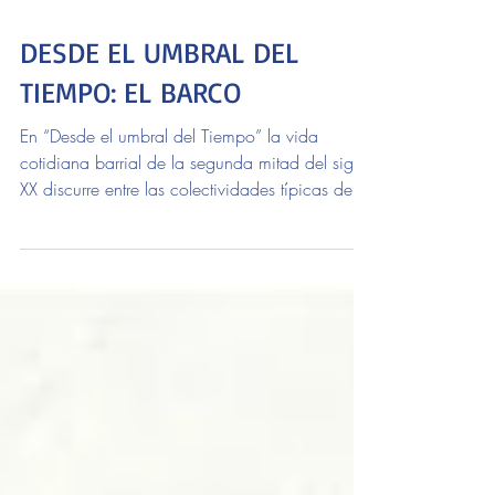
Carlos Szwarcer
17 sept 2025
Lectores
DESDE EL UMBRAL DEL
TIEMPO: EL BARCO
En “Desde el umbral del Tiempo” la vida
cotidiana barrial de la segunda mitad del siglo
XX discurre entre las colectividades típicas de la
diversidad porteña. Recuerdos de niñez y
juventud recrean el tono de la vidal; aromas,
sabores y colores que nos introducen en las
historias del ámbito familiar revividas en
coloridas pinceladas de un sugestivo
anecdotario. La narrativa fluye de vivencias