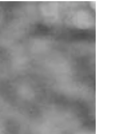
juventud recrean el tono de la vidal; aromas,
sabores y colores que nos introducen en las
historias del ámbito familiar revividas en
coloridas pinceladas de un sugestivo
anecdotario. La narrativa fluye de vivencias
autobiográficas y de decenas de testimonios
aportados por vecinos villacrespenses.