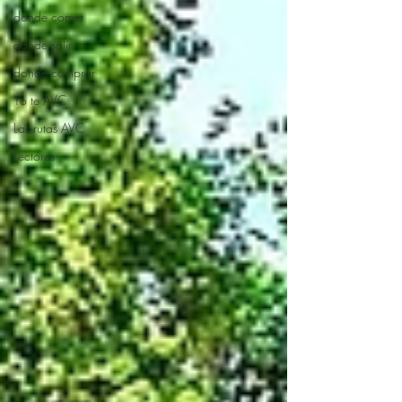
donde comer
donde salir
donde comprar
Yo te AVC
Las rutas AVC
Lectores