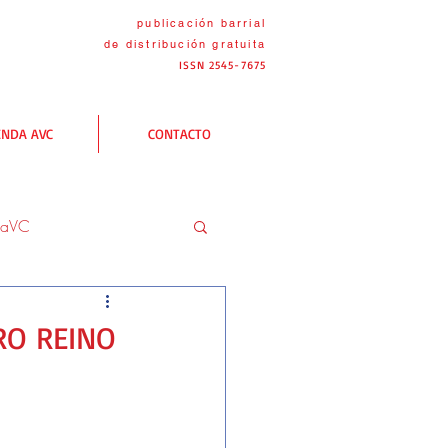
publicación barrial
de distribución
gratuita
ISSN 2545-7675
ENDA AVC
CONTACTO
naVC
C
Las rutas AVC
RO REINO