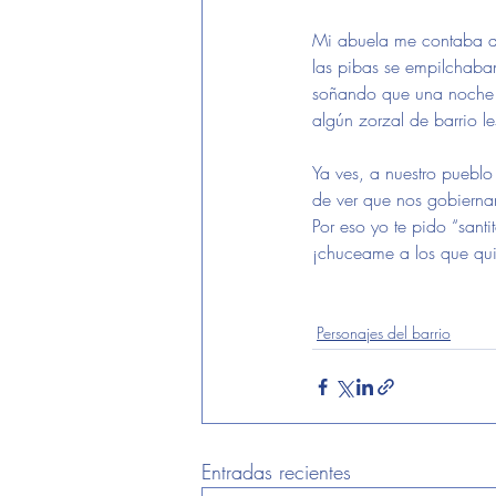
Mi abuela me contaba que
las pibas se empilchaban 
soñando que una noche al 
algún zorzal de barrio les
Ya ves, a nuestro pueblo
de ver que nos gobiernan lo
Por eso yo te pido “santit
¡chuceame a los que qui
ARTE
MUSICA
Personajes del barrio
Entradas recientes