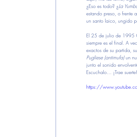
¿Eso es todo? ¿
La Yumb
estando preso, o frente 
un santo laico, ungido p
El 25 de julio de 1995 Os
siempre es el final. A v
exactos de su partida, s
Pugliese
(antimufa)
 un nu
junto el sonido envolven
Escuchalo… ¡Trae suerte
https://www.youtube.