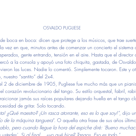
OSVALDO PUGLIESE
de boca en boca: dicen que protege a los músicos, que trae suerte
a vez en que, minutos antes de comenzar un concierto el sistema 
perados, gente entrando, tensión en el aire. Hasta que el director 
ercó a la consola y apoyó una foto chiquita, gastada, de Osvaldo
vieron las luces. Nadie lo comentó. Simplemente tocaron. Este y otr
, nuestro “santito” del 2x4.
el 2 de diciembre de 1905, Pugliese fue mucho más que un pianis
 el corazón revolucionario del tango. Su estilo orquestal, fabril, rab
traicionar jamás sus raíces populares dejando huella en el tango cl
ecesidad de gritar. Solo tocando.
ta! ¿Qué maestro? ¡Un rasca atorrante, eso es lo que soy!”
, dijo u
llo de la máquina tanguera
”. O aquella otra frase de sus años último
iablo, pero cuando llegue la hora del espiche diré: 'Bueno muchach
 ustedes'. Si al final… ¿yo qué hice? Tangos. Eso es todo.” 