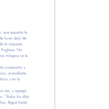
, que espanta la 
de luces dejó de 
de la orquesta, 
 Pugliese. No 
os milagros se le 
ta compositor y 
ioso, avasallante 
ásico y en la 
na vez, y agregó: 
s: “
Todos los días 
os, llegué hasta 