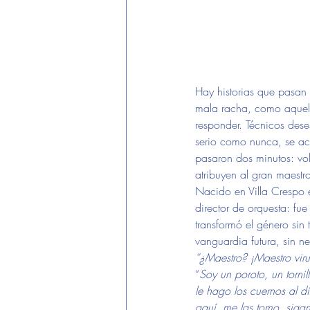
Hay historias que pasan 
mala racha, como aquell
responder. Técnicos deses
serio como nunca, se ac
pasaron dos minutos: vol
atribuyen al gran maestro
Nacido en Villa Crespo 
director de orquesta: fue
transformó el género sin 
vanguardia futura, sin n
“¿Maestro? ¡Maestro viru
“
Soy un poroto, un torni
le hago los cuernos al d
aquí, me las tomo, sigan