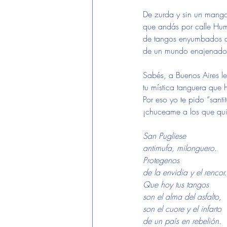
De zurda y sin un mang
que andás por calle Hum
de tangos enyumbados que 
de un mundo enajenado s
Sabés, a Buenos Aires le fal
tu mística tanguera que hací
Por eso yo te pido “santit
¡chuceame a los que qui
San Pugliese
antimufa, milonguero.
Protegenos                   
de la envidia y el rencor.
Que hoy tus tangos        
son el alma del asfalto,
son el cuore y el infarto
de un país en rebelión.      