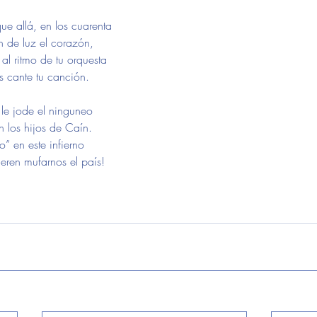
 allá, en los cuarenta    
de luz el corazón,           
ritmo de tu orquesta                 
 cante tu canción.            
 le jode el ninguneo
s hijos de Caín.                                      
o” en este infierno
eren mufarnos el país!