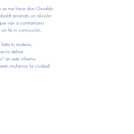
o se me hace don Osvaldo
boldt arriando un aluvión
van a contramano                             
in fe ni convicción. 
ta tu misterio,                       
a delirar.                                  
o” en este infierno
eren mufarnos la ciudad!
   
 
   
                                