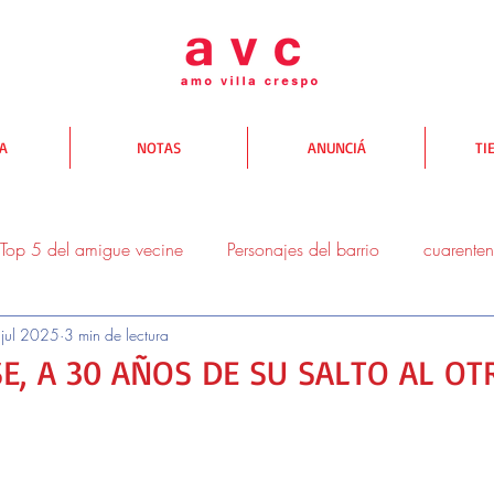
TA
NOTAS
ANUNCIÁ
TI
Top 5 del amigue vecine
Personajes del barrio
cuarente
jul 2025
3 min de lectura
donde comer
donde salir
donde comprar
Yo te AV
E, A 30 AÑOS DE SU SALTO AL OT