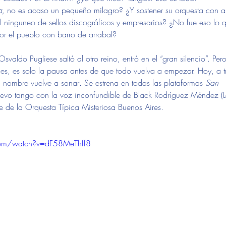
a,
 no es acaso un pequeño milagro? ¿Y sostener su orquesta con a
al ninguneo de sellos discográficos y empresarios? ¿No fue eso lo q
or el pueblo con barro de arrabal? 
valdo Pugliese saltó al otro reino, entró en el “gran silencio”. Pero
eces, es solo la pausa antes de que todo vuelva a empezar. Hoy, a t
u nombre vuelve a sonar
.
 Se estrena en todas las plataformas 
San 
evo tango con la voz inconfundible de Black Rodríguez Méndez (La
te de la Orquesta Típica Misteriosa Buenos Aires.
!
com/watch?v=dF58MeThff8