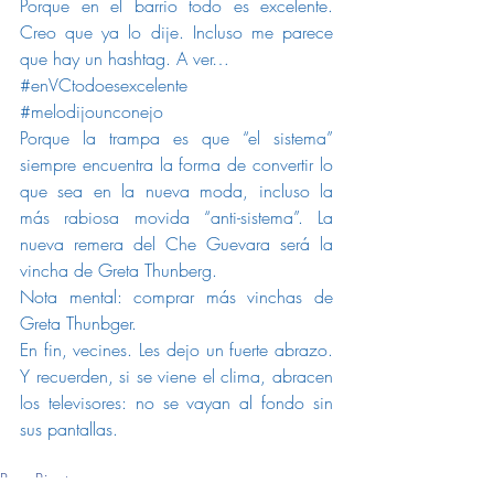
Porque en el barrio todo es excelente. 
Creo que ya lo dije. Incluso me parece 
que hay un hashtag. A ver…
#enVCtodoesexcelente
#melodijounconejo
Porque la trampa es que “el sistema” 
siempre encuentra la forma de convertir lo 
que sea en la nueva moda, incluso la 
más rabiosa movida “anti-sistema”. La 
nueva remera del Che Guevara será la 
vincha de Greta Thunberg.
Nota mental: comprar más vinchas de 
Greta Thunbger.
En fin, vecines. Les dejo un fuerte abrazo. 
Y recuerden, si se viene el clima, abracen 
los televisores: no se vayan al fondo sin 
sus pantallas.
pepe bigotes
Pepe Bigotes