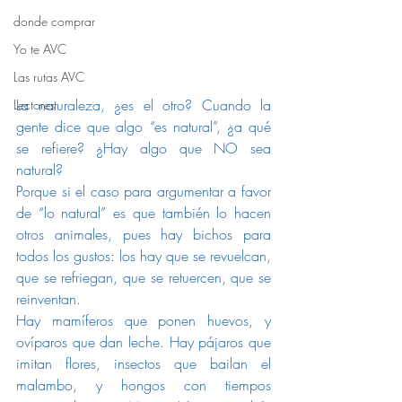
donde comprar
Yo te AVC
Las rutas AVC
La naturaleza, ¿es el otro? Cuando la 
Lectores
gente dice que algo “es natural”, ¿a qué 
se refiere? ¿Hay algo que NO sea 
natural?
Porque si el caso para argumentar a favor 
de “lo natural” es que también lo hacen 
otros animales, pues hay bichos para 
todos los gustos: los hay que se revuelcan, 
que se refriegan, que se retuercen, que se 
reinventan.
Hay mamíferos que ponen huevos, y 
ovíparos que dan leche. Hay pájaros que 
imitan flores, insectos que bailan el 
malambo, y hongos con tiempos 