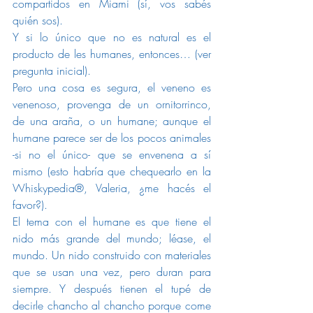
compartidos en Miami (sí, vos sabés 
quién sos).
Y si lo único que no es natural es el 
producto de les humanes, entonces… (ver 
pregunta inicial).
Pero una cosa es segura, el veneno es 
venenoso, provenga de un ornitorrinco, 
de una araña, o un humane; aunque el 
humane parece ser de los pocos animales 
-si no el único- que se envenena a sí 
mismo (esto habría que chequearlo en la 
Whiskypedia®, Valeria, ¿me hacés el 
favor?).
El tema con el humane es que tiene el 
nido más grande del mundo; léase, el 
mundo. Un nido construido con materiales 
que se usan una vez, pero duran para 
siempre. Y después tienen el tupé de 
decirle chancho al chancho porque come 