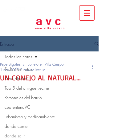
Entrada
Todas las notas
Pepe Bigotes, un conejo en Villa Crespo
Todas las notas
1 nov 2019
2 min de lectura
UN CONEJO AL NATURAL…
Pepe Bigotes
Top 5 del amigue vecine
Personajes del barrio
cuarentenaVC
urbanismo y medioambiente
donde comer
donde salir