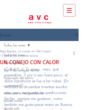
Entrada
Todas las notas
Pepe Bigotes, un conejo en Villa Crespo
Todas las notas
15 ene 2016
3 min de lectura
UN CONEJO CON CALOR
Pepe Bigotes
¡Calor! Y, sí. Es enero, viejo, qué 
Top 5 del amigue vecine
esperaban. Y por si eso fuera poco, el 
Personajes del barrio
dólar zanahoria se fue a las nubes. (En 
cuarentenaVC
realidad es diciembre mientras escribo 
esto, pero me gustan las predicciones 
urbanismo y medioambiente
fáciles, siempre me gustaron, como 
donde comer
también me gusta pasar enero en Buenos 
donde salir