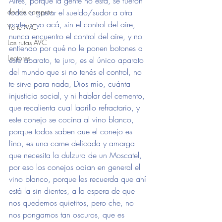
Aires, porque la gente no está, se fueron 
donde comprar
todos a gastar el sueldo/sudor a otra 
parte, y yo acá, sin el control del aire, 
Yo te AVC
nunca encuentro el control del aire, y no 
Las rutas AVC
entiendo por qué no le ponen botones a 
Lectores
este aparato, te juro, es el único aparato 
del mundo que si no tenés el control, no 
te sirve para nada, Dios mío, cuánta 
injusticia social, y ni hablar del cemento, 
que recalienta cual ladrillo refractario, y 
este conejo se cocina al vino blanco, 
porque todos saben que el conejo es 
fino, es una carne delicada y amarga 
que necesita la dulzura de un Moscatel, 
por eso los conejos odian en general el 
vino blanco, porque les recuerda que ahí 
está la sin dientes, a la espera de que 
nos quedemos quietitos, pero che, no 
nos pongamos tan oscuros, que es 