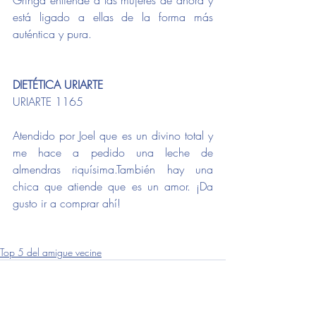
está ligado a ellas de la forma más 
auténtica y pura.
DIETÉTICA URIARTE
URIARTE 1165
Atendido por Joel que es un divino total y 
me hace a pedido una leche de 
almendras riquísima.También hay una 
chica que atiende que es un amor. ¡Da 
gusto ir a comprar ahí!
donde comer
donde comprar
TOP 5
Top 5 del amigue vecine