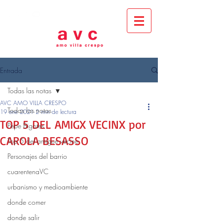
Entrada
Todas las notas
AVC AMO VILLA CRESPO
Todas las notas
19 ene 2021
2 min de lectura
TOP 5 DEL AMIGX VECINX por
Pepe Bigotes
CAROLA BESASSO
Top 5 del amigue vecine
Personajes del barrio
cuarentenaVC
urbanismo y medioambiente
donde comer
donde salir