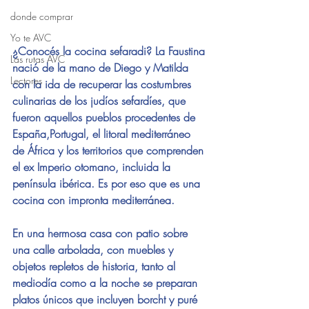
donde comprar
Yo te AVC
¿Conocés la cocina sefaradi? La Faustina 
Las rutas AVC
nació de la mano de Diego y Matilda 
Lectores
con la ida de recuperar las costumbres 
culinarias de los judíos sefardíes, que 
fueron aquellos pueblos procedentes de 
España,Portugal, el litoral mediterráneo 
de África y los territorios que comprenden 
el ex Imperio otomano, incluida la 
península ibérica. Es por eso que es una 
cocina con impronta mediterránea.
En una hermosa casa con patio sobre 
una calle arbolada, con muebles y 
objetos repletos de historia, tanto al 
mediodía como a la noche se preparan 
platos únicos que incluyen borcht y puré 