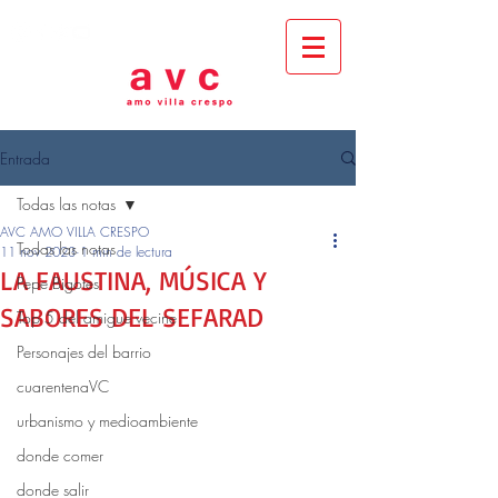
Entrada
Todas las notas
AVC AMO VILLA CRESPO
Todas las notas
11 nov 2023
1 min de lectura
LA FAUSTINA, MÚSICA Y
Pepe Bigotes
SABORES DEL SEFARAD
Top 5 del amigue vecine
Personajes del barrio
cuarentenaVC
urbanismo y medioambiente
donde comer
donde salir