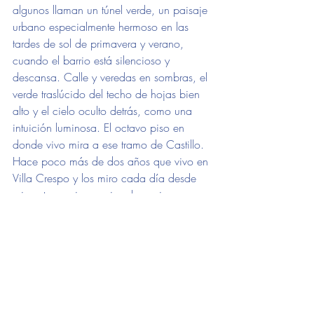
algunos llaman un túnel verde, un paisaje 
urbano especialmente hermoso en las 
tardes de sol de primavera y verano, 
cuando el barrio está silencioso y 
descansa. Calle y veredas en sombras, el 
verde traslúcido del techo de hojas bien 
alto y el cielo oculto detrás, como una 
intuición luminosa. El octavo piso en 
donde vivo mira a ese tramo de Castillo. 
Hace poco más de dos años que vivo en 
Villa Crespo y los miro cada día desde 
mi ventana, siempre iguales y siempre 
distintos.
donde comer
donde salir
donde comprar
TOP 5
amigo vecino
Top 5 del amigue vecine