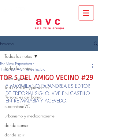
Entrada
Todas las notas
Por Maxi Papandrea*
Todas las notas
1 mar 2019
3 min de lectura
TOP 5 DEL AMIGO VECINO #29
Pepe Bigotes
* MAXIMILIANO PAPANDREA ES EDITOR 
Top 5 del amigue vecine
DE EDITORIAL SIGILO. VIVE EN CASTILLO 
Personajes del barrio
ENTRE MALABIA Y ACEVEDO.
cuarentenaVC
urbanismo y medioambiente
donde comer
donde salir