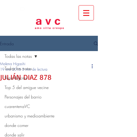
Entrada
Todas las notas
Malena Higashi
Todas las notas
19 ene 2016
3 min de lectura
JULIÁN DIAZ 878
Pepe Bigotes
Top 5 del amigue vecine
Personajes del barrio
cuarentenaVC
urbanismo y medioambiente
donde comer
donde salir