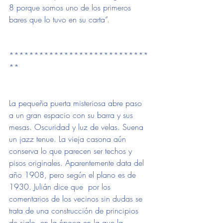
8 porque somos uno de los primeros 
bares que lo tuvo en su carta”.
****************************
**
La pequeña puerta misteriosa abre paso 
a un gran espacio con su barra y sus 
mesas. Oscuridad y luz de velas. Suena 
un jazz tenue. La vieja casona aún 
conserva lo que parecen ser techos y 
pisos originales. Aparentemente data del 
año 1908, pero según el plano es de 
1930. Julián dice que  por los 
comentarios de los vecinos sin dudas se 
trata de una construcción de principios 
de siglo, en la época en la que la 