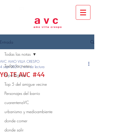
Entrada
Todas las notas
AVC AMO VILLA CRESPO
Todas las notas
4 sept 2021
2 min de lectura
YO TE AVC #44
Pepe Bigotes
Top 5 del amigue vecine
Personajes del barrio
cuarentenaVC
urbanismo y medioambiente
donde comer
donde salir