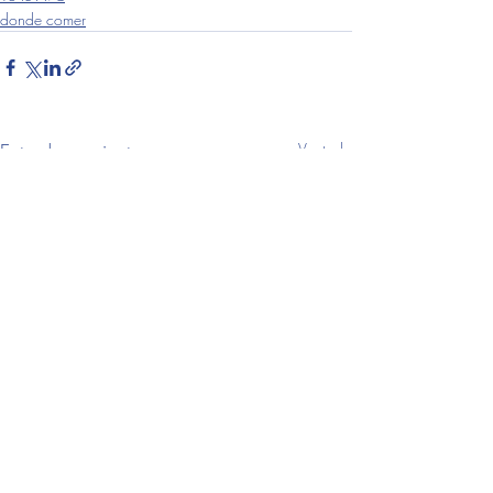
donde comer
Entradas recientes
Ver todo