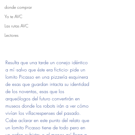
donde comprar
Yo te AVC
Las rutas AVC
Lectores
Resulta que una tarde un conejo idéntico 
a mí -salvo que éste era ficticio- pide un 
lomito Picasso en una pizzería esquinera 
de esas que guardan intacta su identidad 
de los noventas, esas que los 
arqueólogos del futuro convertirán en 
museos donde los robots irán a ver cómo 
vivían los villacrespenses del pasado.
Cabe aclarar en este punto del relato que 
un lomito Picasso tiene de todo pero en 
un orden cubista: o al menos así llega a 