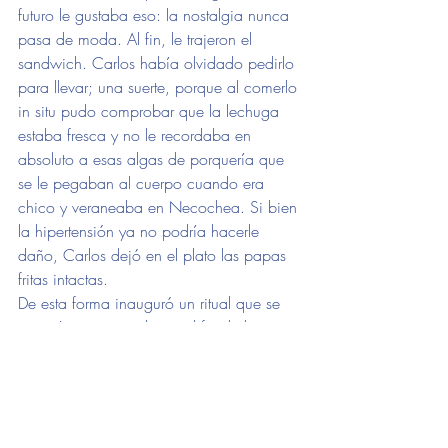
futuro le gustaba eso: la nostalgia nunca 
pasa de moda. Al fin, le trajeron el 
sandwich. Carlos había olvidado pedirlo 
para llevar; una suerte, porque al comerlo 
in situ pudo comprobar que la lechuga 
estaba fresca y no le recordaba en 
absoluto a esas algas de porquería que 
se le pegaban al cuerpo cuando era 
chico y veraneaba en Necochea. Si bien 
la hipertensión ya no podría hacerle 
daño, Carlos dejó en el plato las papas 
fritas intactas. 
De esta forma inauguró un ritual que se 
repetiría sin pausa hasta el fin de los 
tiempos, evento que Carlos Pestañas 
acompañó con un vermut y un platito de 
aceitunas. Después no sé qué más le 
pasó; el fin de los tiempos es una barrera 
que ni yo logro atravesar, aunque 