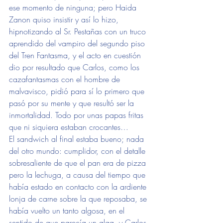
ese momento de ninguna; pero Haida 
Zanon quiso insistir y así lo hizo, 
hipnotizando al Sr. Pestañas con un truco 
aprendido del vampiro del segundo piso 
del Tren Fantasma, y el acto en cuestión 
dio por resultado que Carlos, como los 
cazafantasmas con el hombre de 
malvavisco, pidió para sí lo primero que 
pasó por su mente y que resultó ser la 
inmortalidad. Todo por unas papas fritas 
que ni siquiera estaban crocantes…
El sandwich al final estaba bueno; nada 
del otro mundo: cumplidor, con el detalle 
sobresaliente de que el pan era de pizza 
pero la lechuga, a causa del tiempo que 
había estado en contacto con la ardiente 
lonja de carne sobre la que reposaba, se 
había vuelto un tanto algosa, en el 
sentido de que parecía un alga, y Carlos 