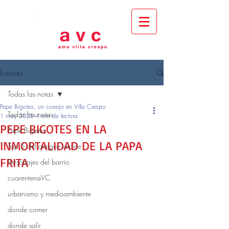
Entrada
Todas las notas
Pepe Bigotes, un conejo en Villa Crespo
Todas las notas
1 may 2025
4 min de lectura
PEPE BIGOTES EN LA
Pepe Bigotes
INMORTALIDAD DE LA PAPA
Top 5 del amigue vecine
FRITA
Personajes del barrio
cuarentenaVC
urbanismo y medioambiente
donde comer
donde salir