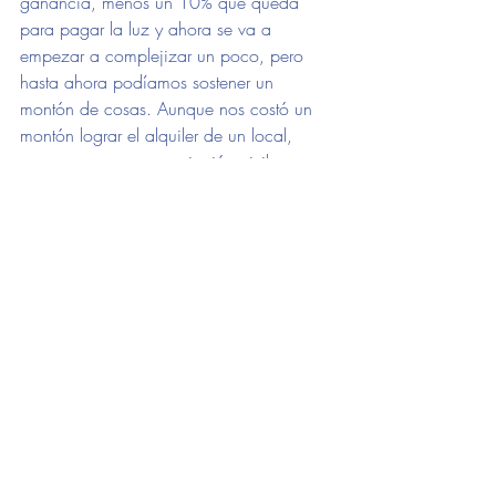
ganancia, menos un 10% que queda 
para pagar la luz y ahora se va a 
empezar a complejizar un poco, pero 
hasta ahora podíamos sostener un 
montón de cosas. Aunque nos costó un 
montón lograr el alquiler de un local, 
como somos una asociación civil y 
encima de salud mental nos decían que 
no. Una vez de la inmobiliaria nos 
dijeron, por un local que queríamos acá 
cerca, que los vecinos tenían miedo. 
Todavía tenemos mucho para hacer en lo 
barrial. Por suerte, los dueños de este 
local tuvieron la mejor onda, viven acá al 
lado. Ya veníamos cansados, era como 
el décimo local y por suerte no tuvieron 
problema. La vecina también es un amor, 
dejó que le hagamos en un cantero una 
intervención con plantas nativas. Estamos 