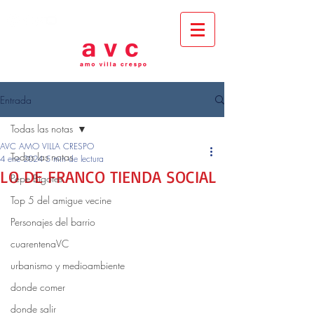
Entrada
Todas las notas
AVC AMO VILLA CRESPO
Todas las notas
4 ene 2024
5 min de lectura
LO DE FRANCO TIENDA SOCIAL
Pepe Bigotes
Top 5 del amigue vecine
Personajes del barrio
cuarentenaVC
urbanismo y medioambiente
donde comer
donde salir