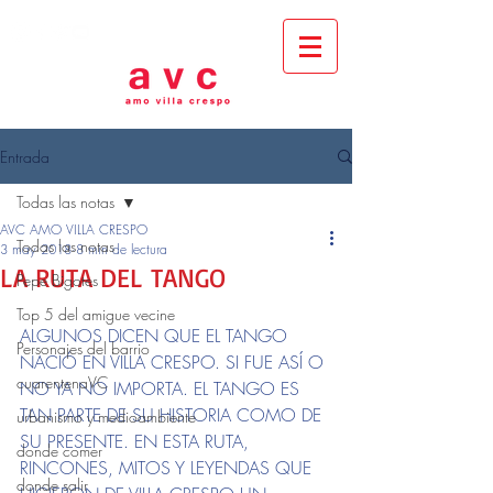
Entrada
Todas las notas
AVC AMO VILLA CRESPO
Todas las notas
3 may 2018
8 min de lectura
LA RUTA DEL TANGO
Pepe Bigotes
Top 5 del amigue vecine
ALGUNOS DICEN QUE EL TANGO 
Personajes del barrio
NACIÓ EN VILLA CRESPO. SI FUE ASÍ O 
cuarentenaVC
NO YA NO IMPORTA. EL TANGO ES 
TAN PARTE DE SU HISTORIA COMO DE 
urbanismo y medioambiente
SU PRESENTE. EN ESTA RUTA, 
donde comer
RINCONES, MITOS Y LEYENDAS QUE 
donde salir