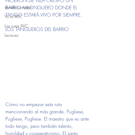
HICIERON DE VILLA CRESPO UN 
donde comprar
BARRIO MILONGUERO DONDE EL 
TANGO ESTARÁ VIVO POR SIEMPRE.
Yo te AVC
Las rutas AVC
LOS TANGUEROS DEL BARRIO
Lectores
Cómo no empezar esta ruta 
mencionando al más grande. Pugliese, 
Pugliese, Pugliese. El maestro que es ante 
todo tango, pero también talento, 
humildad y cooperativismo. El santo 