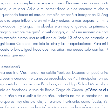
utos, cambiar completamente y estar bien. Después pasaba mucho t
rald, la imitaba. Así que mi primer disco lo hice teniendo mucho a
.Y queriendo hacer mi música también empecé a indagar en Di Angel
s otra súper influencia en mi vida y quizás la más popera. En mi 
oxicados... y tango, mis abuelos eran muy tangueros. La primera 
 tango y siempre me gustó la verborragia, quizás mi manera de co
s también fueron una re influencia. Tenía 13 años y no entendía las
nificaba Cordero,  me leía la letra y las interpretaciones. Para mí
poesía o letras. Igual hace dos, tres años, me quedé solo con las
a más que eso. 
 emocional? 
enía que ir a Musimundo, no existía Youtube. Después empecé a in
Queen y cuando me cansaba escuchaba los 40 Principales, un po
migos estaban, no sé, con Bandana, o con High School Musical y l
 ponía en Facebook la foto de Radio Gaga de Queen. 
¿Cómo es el 
 un año y va a salir a fin de año. Todavía no me la aprobaron, p
 porque es muy otro planeta, un planeta inexistente, como fucsia, ¿Vis
n. Es único, con muchas influencias, con muchas referencias. Esc