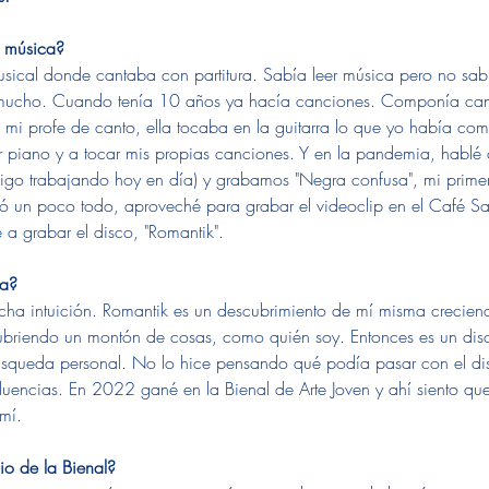
 música? 
musical donde cantaba con partitura. Sabía leer música pero no sa
mucho. Cuando tenía 10 años ya hacía canciones. Componía can
mi profe de canto, ella tocaba en la guitarra lo que yo había com
piano y a tocar mis propias canciones. Y en la pandemia, hablé 
 sigo trabajando hoy en día) y grabamos "Negra confusa", mi prime
ró un poco todo, aproveché para grabar el videoclip en el Café S
a grabar el disco, "Romantik". 
a? 
a intuición. Romantik es un descubrimiento de mí misma crecien
ubriendo un montón de cosas, como quién soy. Entonces es un dis
queda personal. No lo hice pensando qué podía pasar con el dis
fluencias. En 2022 gané en la Bienal de Arte Joven y ahí siento q
mí.
io de la Bienal?