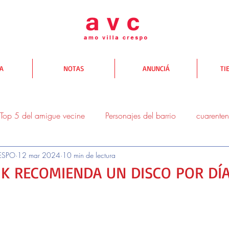
TA
NOTAS
ANUNCIÁ
TI
Top 5 del amigue vecine
Personajes del barrio
cuarente
ESPO
12 mar 2024
10 min de lectura
donde comer
donde salir
donde comprar
Yo te AV
IK RECOMIENDA UN DISCO POR DÍ