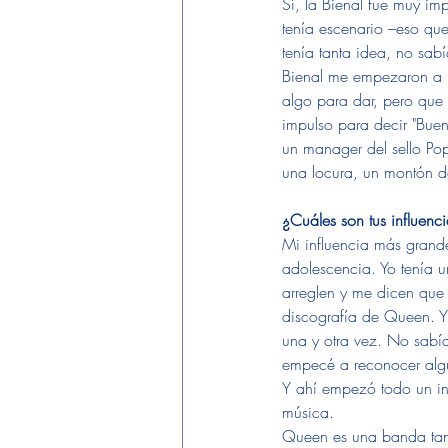
Sí, la Bienal fue muy i
tenía escenario –eso qu
tenía tanta idea, no sab
Bienal me empezaron a p
algo para dar, pero que 
impulso para decir "Bue
un manager del sello Pop
una locura, un montón d
¿Cuáles son tus influenci
Mi influencia más grand
adolescencia. Yo tenía u
arreglen y me dicen que
discografía de Queen. Y
una y otra vez. No sabí
empecé a reconocer algu
Y ahí empezó todo un in
música. 
Queen es una banda tan 