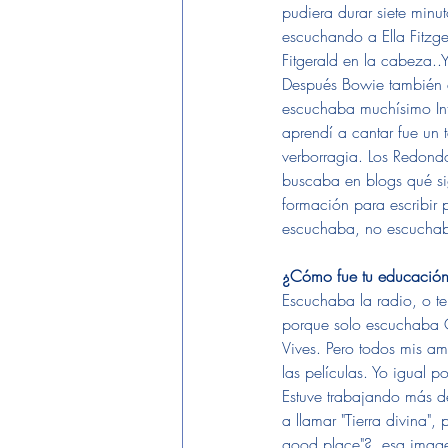
pudiera durar siete min
escuchando a Ella Fitzge
Fitgerald en la cabeza.
Después Bowie también e
escuchaba muchísimo Int
aprendí a cantar fue un
verborragia. Los Redondo
buscaba en blogs qué sig
formación para escribir 
escuchaba, no escuchab
¿Cómo fue tu educación
Escuchaba la radio, o t
porque solo escuchaba 
Vives. Pero todos mis a
las películas. Yo igual
Estuve trabajando más de
a llamar "Tierra divina",
good place"?, esa image