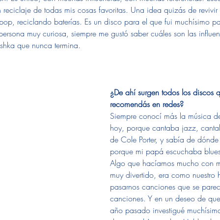
reciclaje de todas mis cosas favoritas. Una idea quizás de revivi
op, reciclando baterías. Es un disco para el que fui muchísimo par
ersona muy curiosa, siempre me gustó saber cuáles son las influe
shka que nunca termina.
¿De ahí surgen todos los discos 
recomendás en redes?
Siempre conocí más la música de
hoy, porque cantaba jazz, cant
de Cole Porter, y sabía de dónde
porque mi papá escuchaba blues y
Algo que hacíamos mucho con m
muy divertido, era como nuestro 
pasarnos canciones que se parecí
canciones. Y en un deseo de quer
año pasado investigué muchísimo