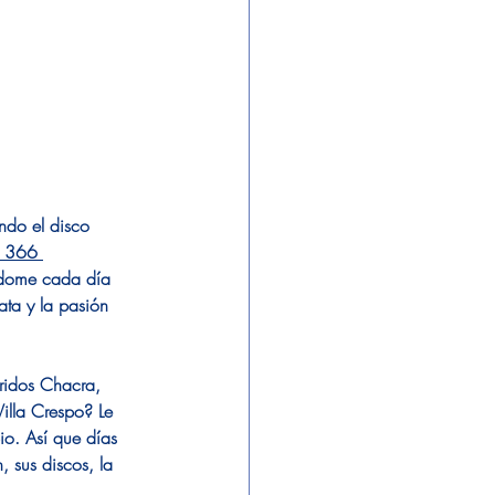
ndo el disco 
 366 
ándome cada día 
ta y la pasión 
ridos Chacra, 
illa Crespo? Le 
io. Así que días 
 sus discos, la 