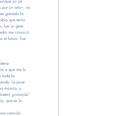
aunque yo ya 
s por un año–, no 
ber ganado la 
abía que tenía 
o, fue un gran 
medio me conoció 
 el futuro. Fue 
plena 
día a que me lo 
 toda la 
psody. La puse 
ma música, y 
Queen! ¿conocés". 
a, que es la 
 una canción 