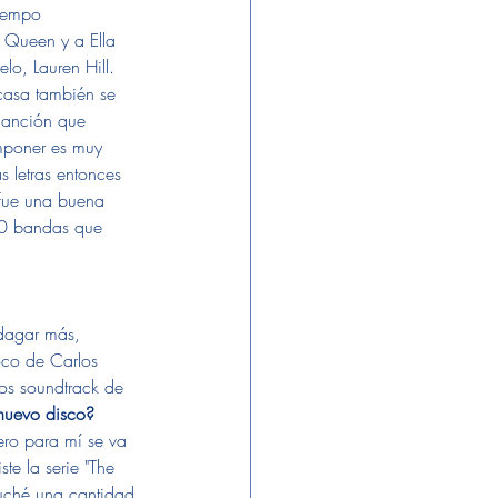
iempo 
 Queen y a Ella 
o, Lauren Hill. 
casa también se 
canción que 
mponer es muy 
 letras entonces 
 fue una buena 
 10 bandas que 
dagar más, 
co de Carlos 
os soundtrack de 
nuevo disco?
ero para mí se va 
te la serie "The 
uché una cantidad 