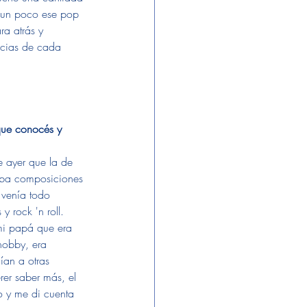
r un poco ese pop 
a atrás y 
ncias de cada 
que conocés y 
 ayer que la de 
aba composiciones 
 venía todo 
 rock 'n roll. 
i papá que era 
hobby, era 
an a otras 
er saber más, el 
 y me di cuenta 