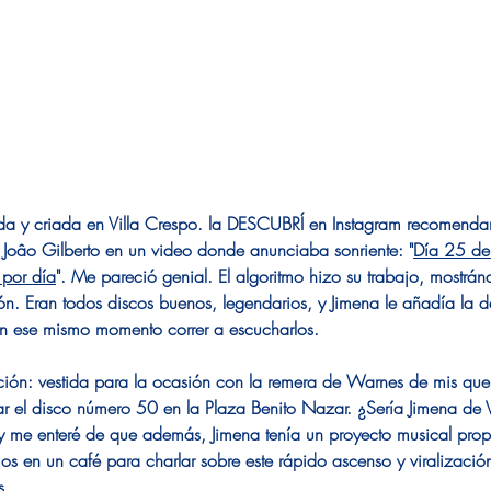
da y criada en Villa Crespo. la DESCUBRÍ en Instagram recomenda
oâo Gilberto en un video donde anunciaba sonriente: "
Día 25 de
por día
". Me pareció genial. El algoritmo hizo su trabajo, mostr
. Eran todos discos buenos, legendarios, y Jimena le añadía la da
en ese mismo momento correr a escucharlos.
ción: vestida para la ocasión con la remera de Warnes de mis que
ar el disco número 50 en la Plaza Benito Nazar. ¿Sería Jimena de V
 y me enteré de que además, Jimena tenía un proyecto musical prop
s en un café para charlar sobre este rápido ascenso y viralización,
s. 