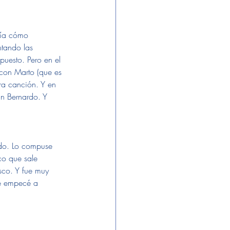
bía cómo 
tando las 
puesto. Pero en el 
con Marto (que es 
ra canción. Y en 
an Bernardo. Y 
do. Lo compuse 
co que sale 
co. Y fue muy 
ue empecé a 