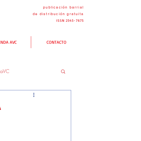
publicación barrial
de distribución
gratuita
ISSN 2545-7675
ENDA AVC
CONTACTO
naVC
C
Las rutas AVC
A