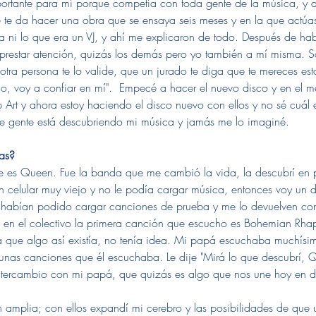
mportante para mí porque competía con toda gente de la música, y 
e te da hacer una obra que se ensaya seis meses y en la que actúa
ía ni lo que era un VJ, y ahí me explicaron de todo. Después de ha
restar atención, quizás los demás pero yo también a mí misma. S
otra persona te lo valide, que un jurado te diga que te mereces est
no, voy a confiar en mí".  Empecé a hacer el nuevo disco y en el 
 Art y ahora estoy haciendo el disco nuevo con ellos y no sé cuál es
e gente está descubriendo mi música y jamás me lo imaginé.
as? 
e es Queen. Fue la banda que me cambió la vida, la descubrí en 
n celular muy viejo y no le podía cargar música, entonces voy un 
 habían podido cargar canciones de prueba y me lo devuelven con
 en el colectivo la primera canción que escucho es Bohemian Rha
a que algo así existía, no tenía idea. Mi papá escuchaba muchísi
nas canciones que él escuchaba. Le dije "Mirá lo que descubrí, 
tercambio con mi papá, que quizás es algo que nos une hoy en dí
amplia; con ellos expandí mi cerebro y las posibilidades de que