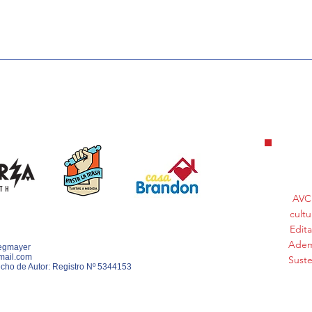
UN CONEJO CON SUERTE
PEPE
KM
AVC 
cultu
Edita
Ademá
Stegmayer
mail.com
Suste
cho de Autor: Registro
Nº 5344153