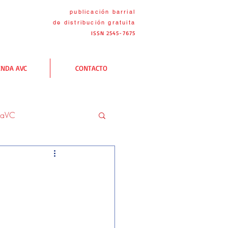
publicación barrial
de distribución
gratuita
ISSN 2545-7675
ENDA AVC
CONTACTO
naVC
C
Las rutas AVC