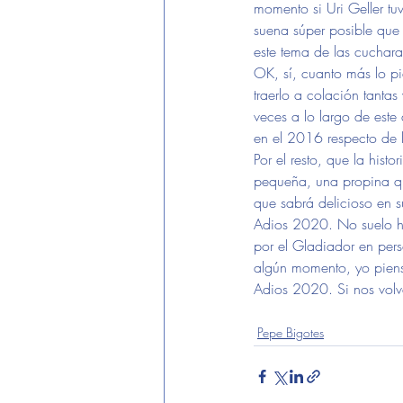
momento si Uri Geller t
suena súper posible que
este tema de las cuchara
OK, sí, cuanto más lo pi
traerlo a colación tanta
veces a lo largo de este
en el 2016 respecto de l
Por el resto, que la hist
pequeña, una propina q
que sabrá delicioso en 
Adios 2020. No suelo ha
por el Gladiador en pers
algún momento, yo piens
Adios 2020. Si nos vol
pepe bigotes
melodijouncon
Pepe Bigotes