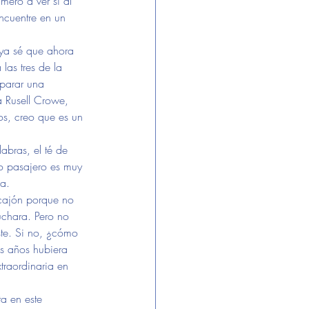
mero a ver si al 
ncuentre en un 
, ya sé que ahora 
las tres de la 
parar una 
a Rusell Crowe, 
os, creo que es un 
abras, el té de 
no pasajero es muy 
na.
 cajón porque no 
uchara. Pero no 
ste. Si no, ¿cómo 
s años hubiera 
traordinaria en 
a en este 