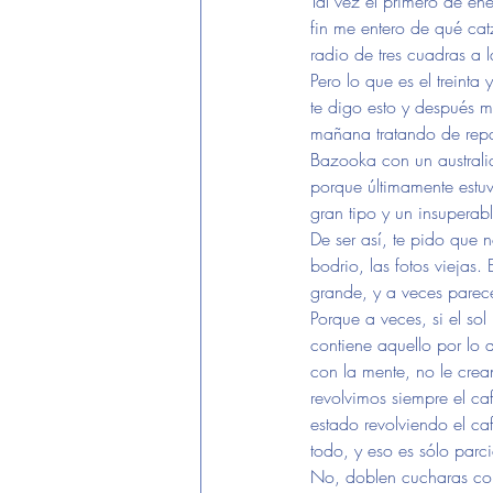
Tal vez el primero de ene
fin me entero de qué ca
radio de tres cuadras a 
Pero lo que es el treinta
te digo esto y después m
mañana tratando de repa
Bazooka con un australia
porque últimamente estuv
gran tipo y un insuper
De ser así, te pido que n
bodrio, las fotos viejas
grande, y a veces parece
Porque a veces, si el so
contiene aquello por lo 
con la mente, no le crea
revolvimos siempre el c
estado revolviendo el ca
todo, y eso es sólo parci
No, doblen cucharas com