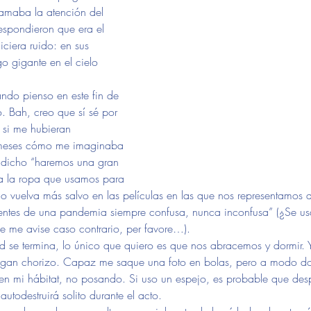
lamaba la atención del 
respondieron que era el 
iciera ruido: en sus 
o gigante en el cielo 
ndo pienso en este fin de 
. Bah, creo que sí sé por 
 si me hubieran 
meses cómo me imaginaba 
a dicho “haremos una gran 
a la ropa que usamos para 
 vuelva más salvo en las películas en las que nos representamos 
entes de una pandemia siempre confusa, nunca inconfusa” (¿Se usa
 me avise caso contrario, per favore…).
 se termina, lo único que quiero es que nos abracemos y dormir. Y
gan chorizo. Capaz me saque una foto en bolas, pero a modo doc
en mi hábitat, no posando. Si uso un espejo, es probable que des
todestruirá solito durante el acto.