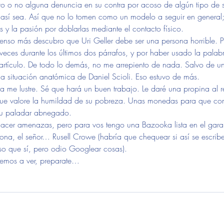
uvo o no alguna denuncia en su contra por acoso de algún tipo de
 así sea. Así que no lo tomen como un modelo a seguir en general;
s y la pasión por doblarlas mediante el contacto físico.
enso más descubro que Uri Geller debe ser una persona horrible. P
s veces durante los últimos dos párrafos, y por haber usado la palab
 artículo. De todo lo demás, no me arrepiento de nada. Salvo de un
a situación anatómica de Daniel Scioli. Eso estuvo de más.
oria me lustre. Sé que hará un buen trabajo. Le daré una propina al 
ue valore la humildad de su pobreza. Unas monedas para que co
su paladar abnegado.
cer amenazas, pero para vos tengo una Bazooka lista en el garaj
ona, el señor… Rusell Crowe (habría que chequear si así se escrib
o que sí, pero odio Googlear cosas).
vemos a ver, preparate…
ejo
julian urman