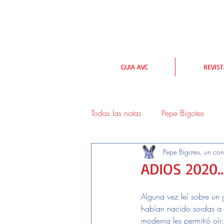
GUIA AVC
REVIS
Todas las notas
Pepe Bigotes
Pepe Bigotes, un con
urbanismo y medioambiente
ADIOS 2020..
Lectores
Alguna vez leí sobre un
habían nacido sordas a l
moderna les permitió oír