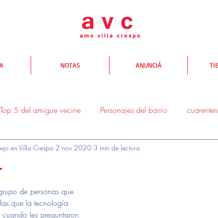
TA
NOTAS
ANUNCIÁ
TI
Top 5 del amigue vecine
Personajes del barrio
cuarente
ejo en Villa Crespo
2 nov 2020
3 min de lectura
donde comer
donde salir
donde comprar
Yo te AV
.
 grupo de personas que 
as que la tecnología 
; cuando les preguntaron 