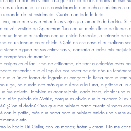
ro salga a dar una vuelta, a seguir la ruta de los árboles de este nú
tzo es un lapacho; esto es considerando que dicho espécimen se e
la redonda de mi residencia. Cuatro con toda la furia.
 y uno, creo que voy a mirar fotos viejas y a tomar té de bodrio. Sí
e cruzás vestido de Spiderman fluo con un melón lleno de licores a 
rar un tanque australiano con un chicle Bazooka, o tratando de re
no en un tanque color chicle. Ojalá en ese caso el australiano se
e viendo alguna de sus entrevistas y, contrario a todos mis prejuici
able compañero de mamúas.
o caigas en el facilismo de criticarme, de traer a colación estas pal
. Espero entiendas que el impulso por hacer de este año un fenóme
 que la única forma de lograrlo es exagerar la fiesta porque termi
l no ruge, no queda otra más que aullarle a la Luna, o gritarle a un
que fue abierto. También es aconsejable, cada tanto, doblar una c
n al niño pelado de Matriz, porque es obvio que la cuchara SÍ exi
afé? ¿Con el dedo? Creo que me hubiera dado cuenta si todos esto
fé con la patita, más que nada porque hubiera tenido una suerte ex
almente cierto.
o lo hacía Uri Geller, con las manos; froten y crean. No me const