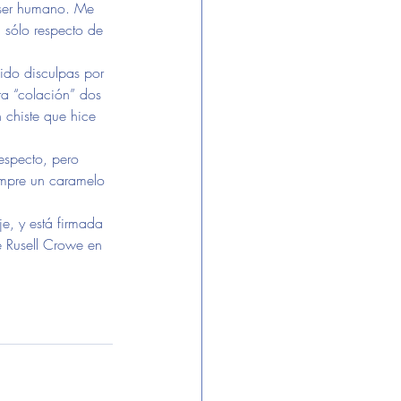
 ser humano. Me 
 sólo respecto de 
ido disculpas por 
ra “colación” dos 
 chiste que hice 
respecto, pero 
mpre un caramelo 
e, y está firmada 
e Rusell Crowe en 