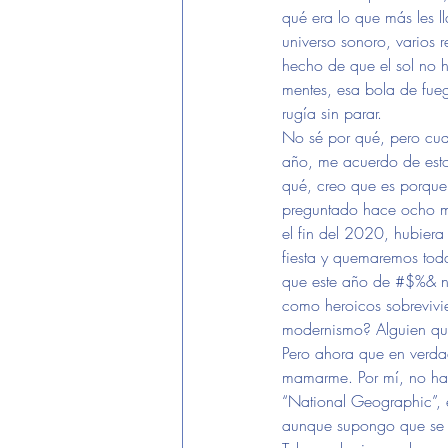
qué era lo que más les l
universo sonoro, varios 
hecho de que el sol no h
mentes, esa bola de fueg
rugía sin parar.
No sé por qué, pero cua
año, me acuerdo de esto
qué, creo que es porque
preguntado hace ocho 
el fin del 2020, hubier
fiesta y quemaremos tod
que este año de #$%& no
como heroicos sobrevivi
modernismo? Alguien que
Pero ahora que en verdad
mamarme. Por mí, no ha
“National Geographic”, 
aunque supongo que se au