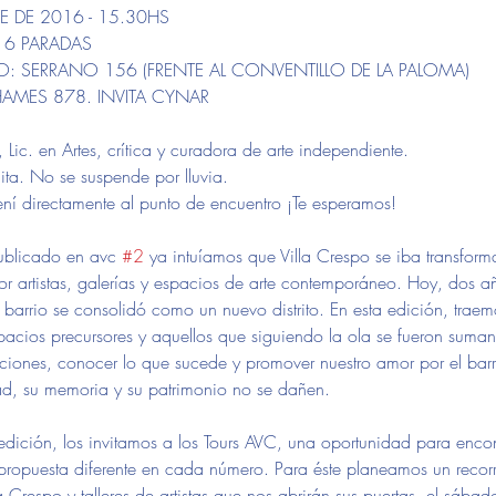
 DE 2016 - 15.30HS
| 6 PARADAS
 SERRANO 156 (FRENTE AL CONVENTILLO DE LA PALOMA)
HAMES 878. INVITA CYNAR
Lic. en Artes, crítica y curadora de arte independiente. 
ita. No se suspende por lluvia. 
Vení directamente al punto de encuentro ¡Te esperamos! 
ublicado en avc 
#2
 ya intuíamos que Villa Crespo se iba transfor
r artistas, galerías y espacios de arte contemporáneo. Hoy, dos a
arrio se consolidó como un nuevo distrito. En esta edición, traemo
spacios precursores y aquellos que siguiendo la ola se fueron suma
aciones, conocer lo que sucede y promover nuestro amor por el barr
dad, su memoria y su patrimonio no se dañen.
 edición, los invitamos a los Tours AVC, una oportunidad para encon
 propuesta diferente en cada número. Para éste planeamos un recorr
 Crespo y talleres de artistas que nos abrirán sus puertas, el sábad