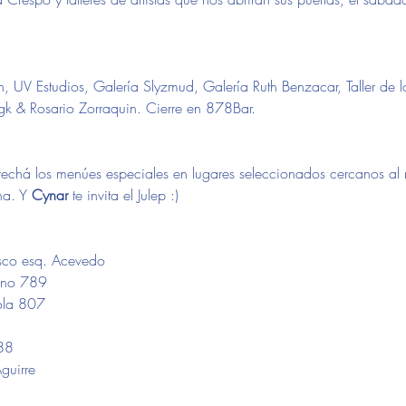
, UV Estudios, Galería Slyzmud, Galería Ruth Benzacar, Taller de los
gk & Rosario Zorraquin. Cierre en 878Bar.
vechá los menúes especiales en lugares seleccionados cercanos al r
a. Y 
Cynar
 te invita el Julep :)
asco esq. Acevedo
rano 789
yola 807
788
guirre