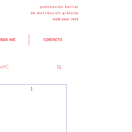
publicación barrial
de distribución
gratuita
ISSN 2545-7675
ENDA AVC
CONTACTO
naVC
C
Las rutas AVC