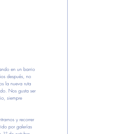
mando en un barrio 
ños después, no 
s la nueva ruta 
ndo. Nos gusta ser 
io, siempre 
trarnos y recorrer 
ido por galerías 
o 1º de octubre. 