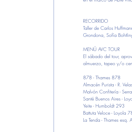
RECORRIDO
Taller de Carlos Huffmann
Grondona, Sofía Bohtlin
MENÚ AVC TOUR
El sábado del tour, apro
almuerzo, tapeo y/o cen
878 - Thames 878
Almacén Purista - R. Vel
Malvón Confitería - Ser
Santé Buenos Aires - Lo
Yeite - Humboldt 293
Battuta Veloce - Loyola 
La Tenda - Thames esq. A