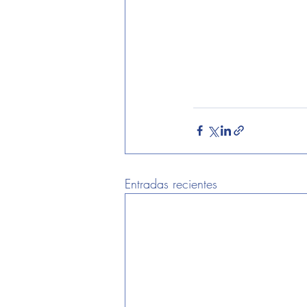
donde comer
ARTE
tour
galer
Entradas recientes