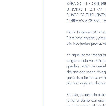
SÁBADO 1 DE OCTUBRE
3 HORAS  |   2.1 KM  
PUNTO DE ENCUENTRO:
CIERRE EN 878 BAR, T
Guía: Florencia Qualina, 
Caminata abierta y gratu
Sin inscripción previa. 
En aquel primer mapa p
elegido cada vez más po
quedan dudas de que el b
del arte con todos los e
parte de estas transform
atentos a que su identi
Por eso, a partir de esta
juntos el barrio con una
en el marco de Abre Villa