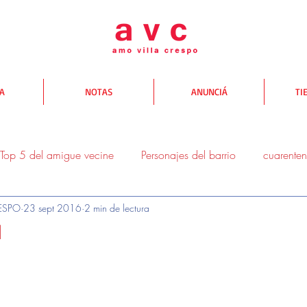
TA
NOTAS
ANUNCIÁ
TI
Top 5 del amigue vecine
Personajes del barrio
cuarente
ESPO
23 sept 2016
2 min de lectura
donde comer
donde salir
donde comprar
Yo te AV
1