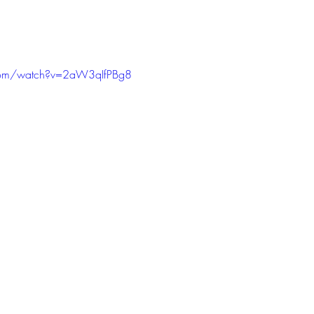
com/watch?v=2aW3qIfPBg8