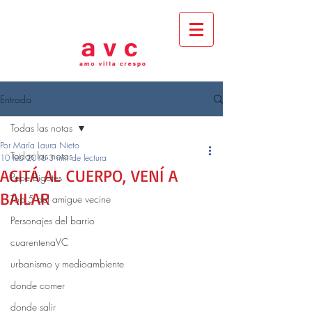
Entrada
Todas las notas
Por María Laura Nieto
Todas las notas
10 feb 2016
3 min de lectura
AGITÁ AL CUERPO, VENÍ A
Pepe Bigotes
BAILAR
Top 5 del amigue vecine
Personajes del barrio
cuarentenaVC
urbanismo y medioambiente
donde comer
donde salir