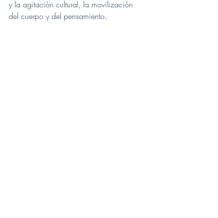
y la agitación cultural, la movilización 
del cuerpo y del pensamiento.
Club Café Müller
Lavalleja 1116, PB. 4775.5697
info@clubcafemuller.com.ar
clubcafemuller.com.ar
DANZA
Entradas recientes
Ver todo