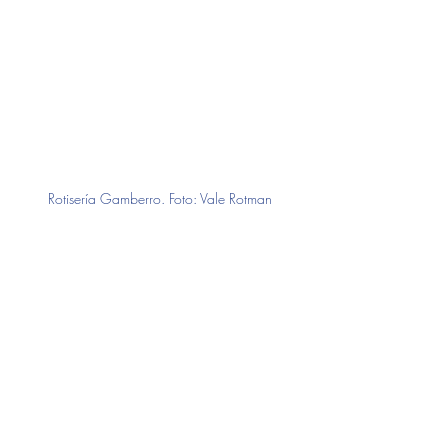
Rotisería Gamberro. Foto: Vale Rotman
donde comprar
TOP 5
amigo vecino
Top 5 del amigue vecine
donde comprar
Entradas recientes
Ver todo