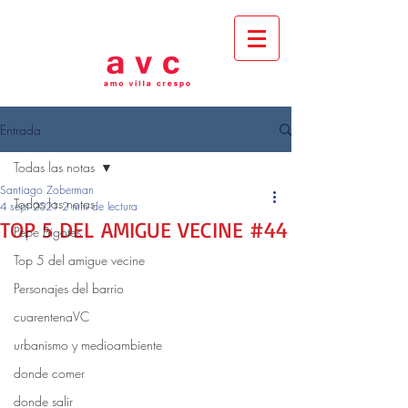
Entrada
Todas las notas
Santiago Zoberman
Todas las notas
4 sept 2021
2 min de lectura
TOP 5 DEL AMIGUE VECINE #44
Pepe Bigotes
Top 5 del amigue vecine
Personajes del barrio
cuarentenaVC
urbanismo y medioambiente
donde comer
donde salir