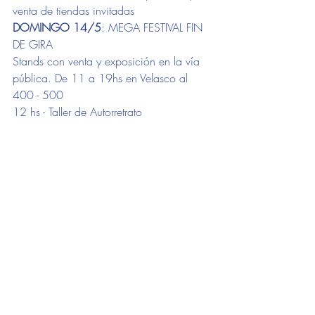
venta de tiendas invitadas
DOMINGO 14/5
: MEGA FESTIVAL FIN 
DE GIRA
Stands con venta y exposición en la vía 
pública. De 11 a 19hs en Velasco al 
400 - 500
12 hs - Taller de Autorretrato 
@flora.nomada
13 hs Taller deCollage @bardocollage
14:30hs Show de MAGIA y emociones!
15.30hs Música para las infancias 
16.30hs Bordado con Punch Needle 
@espaciolopinto
17hs Cumbia colombiana en vivo
(Talleres libres y gratuitos. Consultar cupos 
x privado en @proyectamarea
donde comprar
donde salir