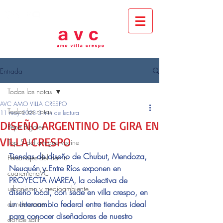
Entrada
Todas las notas
AVC AMO VILLA CRESPO
Todas las notas
11 may 2023
3 min de lectura
DISEÑO ARGENTINO DE GIRA EN
Pepe Bigotes
VILLA CRESPO
Top 5 del amigue vecine
Tiendas de diseño de Chubut, Mendoza, 
Personajes del barrio
Neuquén y Entre Ríos exponen en 
cuarentenaVC
PROYECTA MAREA, la colectiva de 
urbanismo y medioambiente
diseño local, con sede en villa crespo, en 
un intercambio federal entre tiendas ideal 
donde comer
para conocer diseñadores de nuestro 
donde salir