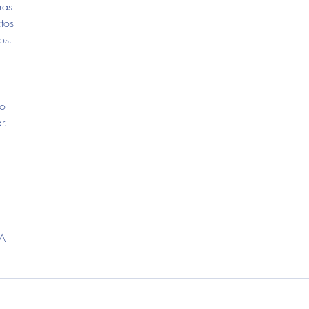
ras
ctos
os.
ro
r.
A