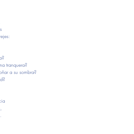
!
s
ejes:
ra?
na tranquera?
oñar a su sombra?
ad?
cia
,
.