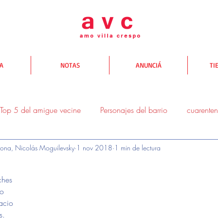
TA
NOTAS
ANUNCIÁ
TI
Top 5 del amigue vecine
Personajes del barrio
cuarente
ona, Nicolás Moguilevsky
1 nov 2018
1 min de lectura
donde comer
donde salir
donde comprar
Yo te AV
ches
io
acio
s.