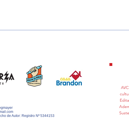
EN UN LUGAR AZUL
COLO
ATLA
AVC 
cultu
Edita
Ademá
Stegmayer
mail.com
Suste
cho de Autor: Registro
Nº 5344153