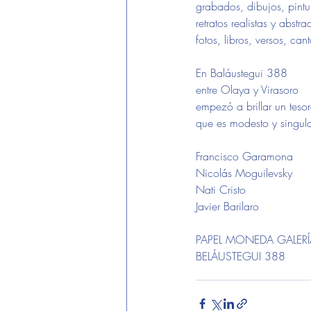
grabados, dibujos, pintu
retratos realistas y abstra
fotos, libros, versos, cant
En Baláustegui 388
entre Olaya y Virasoro
empezó a brillar un teso
que es modesto y singula
Francisco Garamona 
Nicolás Moguilevsky
Nati Cristo
Javier Barilaro
PAPEL MONEDA GALERÍ
BELÁUSTEGUI 388
donde salir
ARTE
galerias