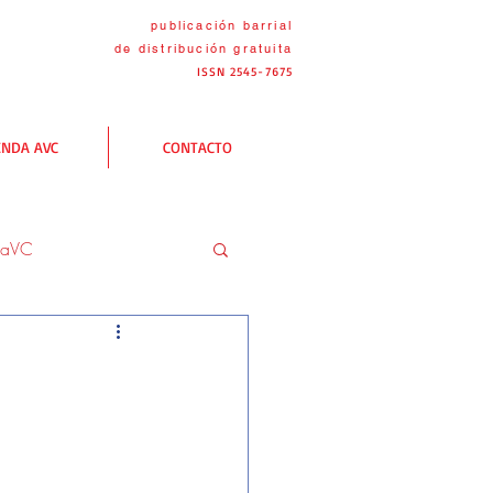
publicación barrial
de distribución
gratuita
ISSN 2545-7675
ENDA AVC
CONTACTO
naVC
C
Las rutas AVC