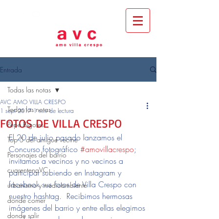
Entrada
Todas las notas
AVC AMO VILLA CRESPO
Todas las notas
1 sept 2017
1 min de lectura
FOTOS DE VILLA CRESPO
Pepe Bigotes
El 20 de julio pasado lanzamos el 
Top 5 del amigue vecine
Concurso fotográfico 
#amovillacrespo
; 
Personajes del barrio
invitamos a vecinos y no vecinos a 
cuarentenaVC
participar subiendo en Instagram y 
facebook sus fotos de Villa Crespo con 
urbanismo y medioambiente
nuestro hashtag.  Recibimos hermosas 
donde comer
imágenes del barrio y entre ellas elegimos 
donde salir