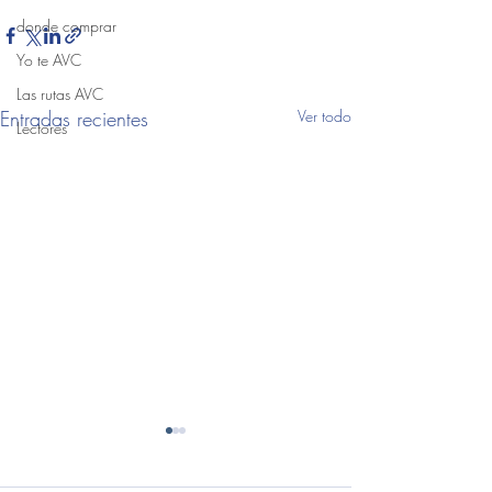
donde comprar
Yo te AVC
Las rutas AVC
Entradas recientes
Ver todo
Lectores