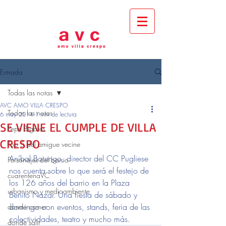
Entrada
Todas las notas
AVC AMO VILLA CRESPO
Todas las notas
6 may 2014
1 min de lectura
SE VIENE EL CUMPLE DE VILLA
Pepe Bigotes
CRESPO
Top 5 del amigue vecine
Aníbal Barengo, director del CC Pugliese 
Personajes del barrio
nos cuenta sobre lo que será el festejo de 
cuarentenaVC
los 126 años del barrio en la Plaza 
urbanismo y medioambiente
Benito Nazar. Una fiesta de sábado y 
domingo con eventos, stands, feria de las 
donde comer
colectividades, teatro y mucho más.
donde salir