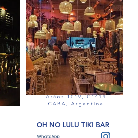
Aráoz 1019, C1414
CABA, Argentina
,
OH NO LULU TIKI BAR
WhatsApp