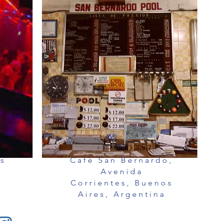
os
Café San Bernardo,
a
Avenida
Corrientes, Buenos
Aires, Argentina