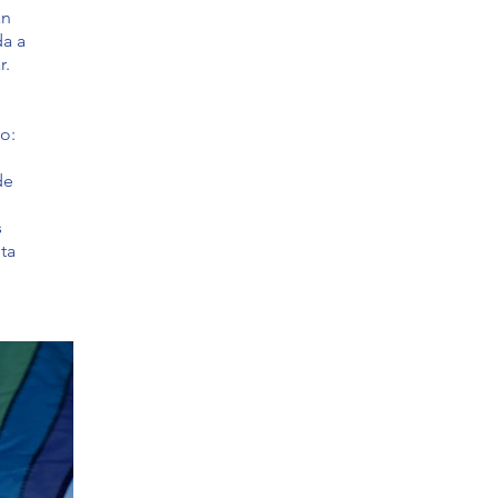
an
da a
r.
o:
de
s
ta