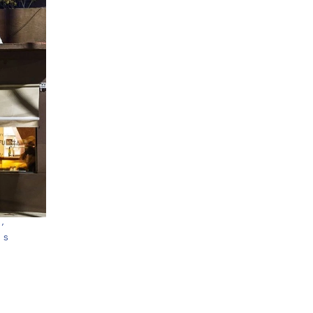
,
os
a