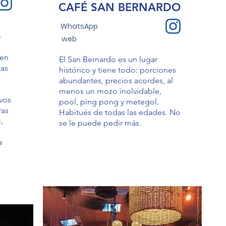
CAFÉ SAN BERNARDO
WhatsApp
o
web
 en
El San Bernardo es un lugar
tas
histórico y tiene todo: porciones
abundantes, precios acordes, al
menos un mozo inolvidable,
vos
pool, ping pong y metegol.
ras
Habitués de todas las edades. No
,
se le puede pedir más.
a