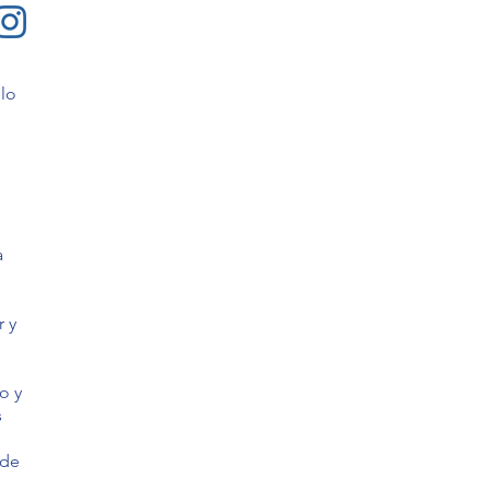
lo
a
r y
o y
s
sde