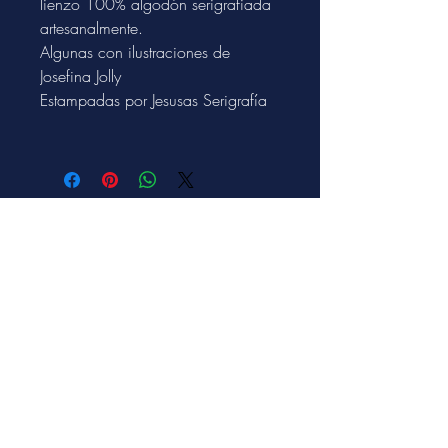
lienzo 100% algodón serigrafiada 
artesanalmente.
Algunas con ilustraciones de 
Josefina Jolly
Estampadas por Jesusas Serigrafía
sobre avc
AVC Amo Villa Crespo es una
publicación cultural de distribución
gratuita del barrio. Edita una revista
digital y esta página web. Además
realiza los tours AVC, Brilla Crespo
Sustentable y es parte de el colectivo