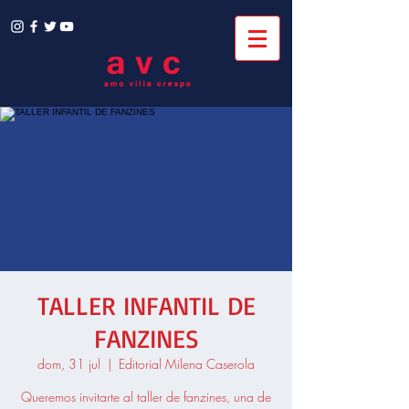
TALLER INFANTIL DE
FANZINES
dom, 31 jul
  |  
Editorial Milena Caserola
Queremos invitarte al taller de fanzines, una de