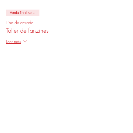
Venta finalizada
Tipo de entrada
Taller de fanzines
Leer más
Precio
0,00 ARS
sobre avc