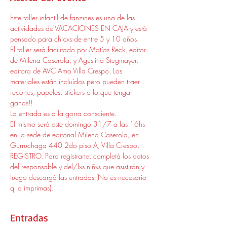
Este taller infantil de fanzines es una de las 
actividades de VACACIONES EN CAJA y está 
pensado para chicxs de entre 5 y 10 años.
El taller será facilitado por Matías Reck, editor 
de Milena Caserola, y Agustina Stegmayer, 
editora de AVC Amo Villa Crespo. Los 
materiales están incluídos pero pueden traer 
recortes, papeles, stickers o lo que tengan 
ganas!!
La entrada es a la gorra consciente. 
El mismo será este domingo 31/7 a las 16hs 
en la sede de editorial Milena Caserola, en 
Gurruchaga 440 2do piso A, Villa Crespo. 
REGISTRO. Para registrarte, completá los datos 
del responsable y del/lxs niñxs que asistirán y 
luego descargá las entradas (No es necesario 
q la imprimas). 
Entradas