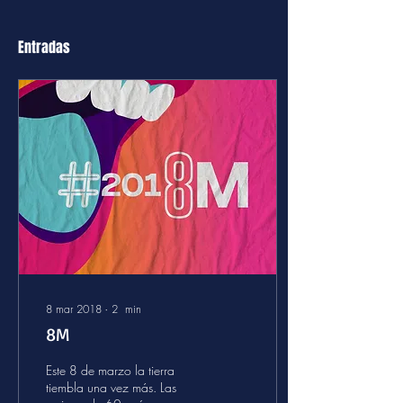
Entradas
8 mar 2018
∙
2
min
8M
Este 8 de marzo la tierra
tiembla una vez más. Las