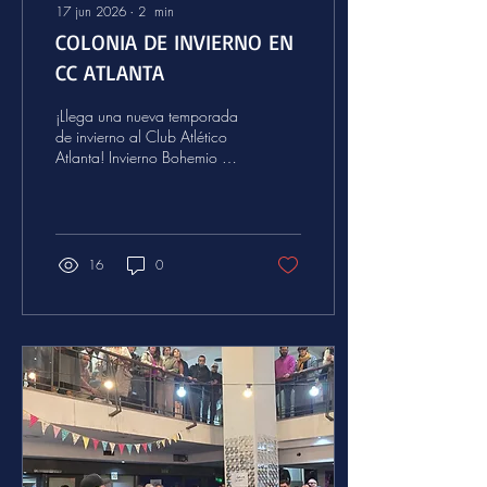
17 jun 2026
∙
2
min
COLONIA DE INVIERNO EN
CC ATLANTA
¡Llega una nueva temporada
de invierno al Club Atlético
Atlanta! Invierno Bohemio es
la colonia de vacaciones del
club, pensada para chicas y
chicos de 4 a 12 años,
abierta a toda la comunidad
—socios/as y no socios/as
16
0
—.