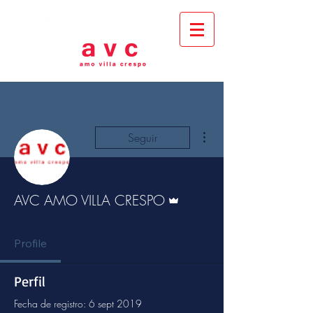
Más acciones
Seguir
Administrador
AVC AMO VILLA CRESPO
Profile
Perfil
Fecha de registro: 6 sept 2019