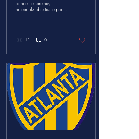
donde siempre hay
notebooks abiertas, espacios
culturales que también
funcionan como oficinas
temporales y lugares híbridos
donde un día de trabajo o
una reunión puede terminar
13
0
en una muestra, un taller o
una birra después del horario
laboral. Acá, una guía de
algunos de los espacios más
interesantes para trabajar en
Villa Crespo y alrededores.