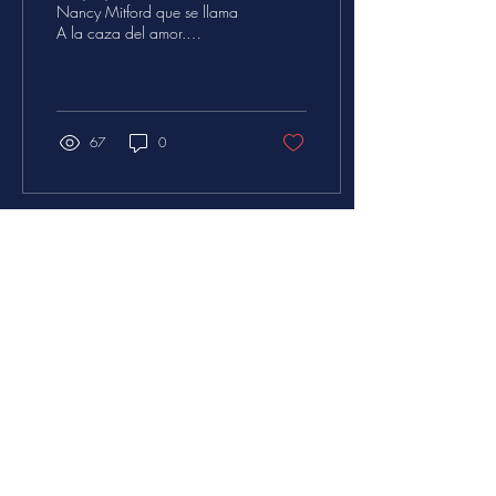
Nancy Mitford que se llama
A la caza del amor.
Matthew, el tío malhumorado
de la narradora, se ufana de
tener...
67
0
sobre avc
AVC Amo Villa Crespo es una
publicación cultural de distribución
gratuita del barrio. Edita una revista
digital y esta página web. Además
realiza los tours AVC, Brilla Crespo
Sustentable y es parte de el colectivo