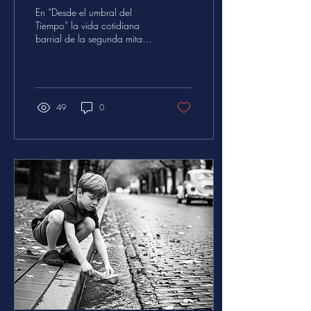
En “Desde el umbral del
Tiempo” la vida cotidiana
barrial de la segunda mitad
del siglo XX discurre entre las
colectividades típicas de la
diversidad porteña.
Recuerdos de niñez y
juventud recrean el tono de
49
0
la vidal; aromas, sabores y
colores que nos introducen
en las historias del ámbito
familiar revividas en coloridas
pinceladas de un sugestivo
anecdotario. La narrativa
fluye de vivencias
autobiográficas y de
decenas de testimonios
aportados por vecinos
villacrespenses.