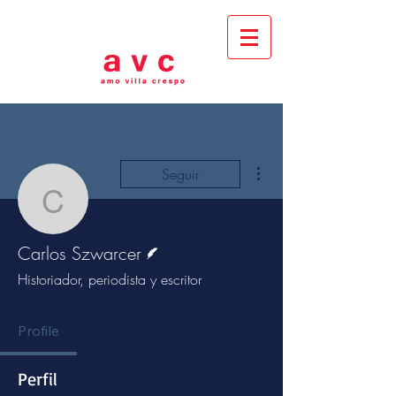
Más acciones
Seguir
Carlos Szwarcer
Escritor
Carlos Szwarcer
Historiador, periodista y escritor
Profile
Perfil