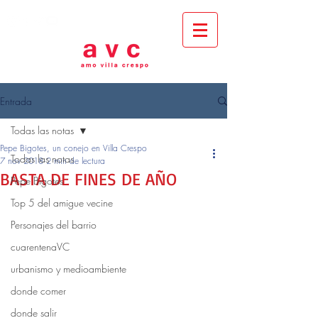
Entrada
Todas las notas
Pepe Bigotes, un conejo en Villa Crespo
Todas las notas
7 nov 2018
2 min de lectura
BASTA DE FINES DE AÑO
Pepe Bigotes
Top 5 del amigue vecine
Personajes del barrio
cuarentenaVC
urbanismo y medioambiente
donde comer
donde salir